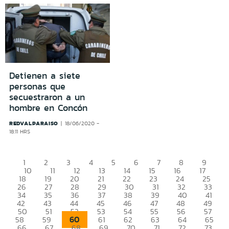
Detienen a siete
personas que
secuestraron a un
hombre en Concón
REDVALPARAISO
18/06/2020 -
18:11 HRS
1
2
3
4
5
6
7
8
9
10
11
12
13
14
15
16
17
18
19
20
21
22
23
24
25
26
27
28
29
30
31
32
33
34
35
36
37
38
39
40
41
42
43
44
45
46
47
48
49
50
51
52
53
54
55
56
57
60
58
59
61
62
63
64
65
66
67
68
69
70
71
72
73