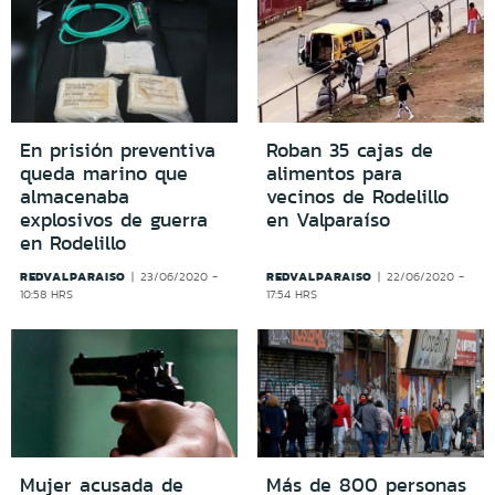
En prisión preventiva
Roban 35 cajas de
queda marino que
alimentos para
almacenaba
vecinos de Rodelillo
explosivos de guerra
en Valparaíso
en Rodelillo
REDVALPARAISO
REDVALPARAISO
23/06/2020 -
22/06/2020 -
10:58 HRS
17:54 HRS
Mujer acusada de
Más de 800 personas