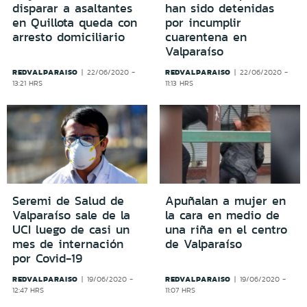
disparar a asaltantes
han sido detenidas
en Quillota queda con
por incumplir
arresto domiciliario
cuarentena en
Valparaíso
REDVALPARAISO
REDVALPARAISO
22/06/2020 -
22/06/2020 -
13:21 HRS
11:13 HRS
Seremi de Salud de
Apuñalan a mujer en
Valparaíso sale de la
la cara en medio de
UCI luego de casi un
una riña en el centro
mes de internación
de Valparaíso
por Covid-19
REDVALPARAISO
REDVALPARAISO
19/06/2020 -
19/06/2020 -
12:47 HRS
11:07 HRS