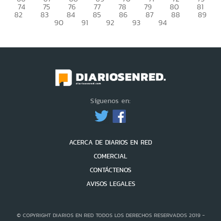
74
75
76
77
78
79
80
81
82
83
84
85
86
87
88
89
90
91
92
93
94
Síguenos en:
ACERCA DE DIARIOS EN RED
COMERCIAL
CONTÁCTENOS
AVISOS LEGALES
© COPYRIGHT DIARIOS EN RED TODOS LOS DERECHOS RESERVADOS 2019 -