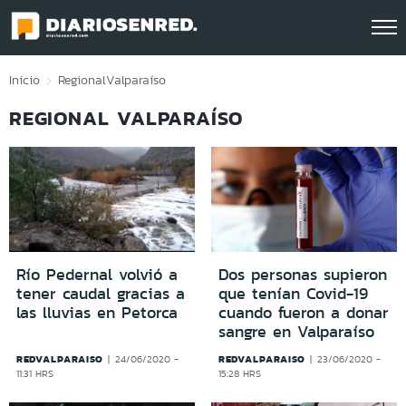
Click acá para ir directamente al contenido
Inicio
Regional
Valparaíso
REGIONAL VALPARAÍSO
Río Pedernal volvió a
Dos personas supieron
tener caudal gracias a
que tenían Covid-19
las lluvias en Petorca
cuando fueron a donar
sangre en Valparaíso
REDVALPARAISO
REDVALPARAISO
24/06/2020 -
23/06/2020 -
11:31 HRS
15:28 HRS