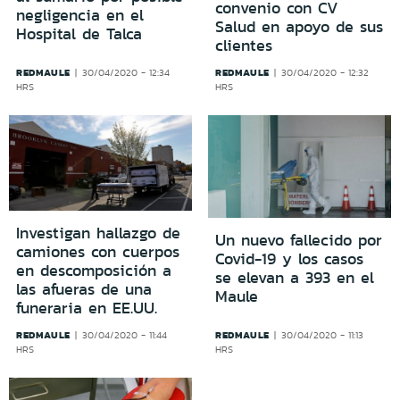
convenio con CV
negligencia en el
Salud en apoyo de sus
Hospital de Talca
clientes
REDMAULE
REDMAULE
30/04/2020 - 12:34
30/04/2020 - 12:32
HRS
HRS
Investigan hallazgo de
Un nuevo fallecido por
camiones con cuerpos
Covid-19 y los casos
en descomposición a
se elevan a 393 en el
las afueras de una
Maule
funeraria en EE.UU.
REDMAULE
REDMAULE
30/04/2020 - 11:44
30/04/2020 - 11:13
HRS
HRS