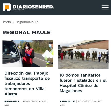
Click acá para ir directamente al contenido
Inicio
Regional
Maule
REGIONAL MAULE
Dirección del Trabajo
18 domos sanitarios
fiscalizó transporte de
fueron instalados en el
trabajadores
Hospital Clínico de
temporeros en Villa
Magallanes
Alegre
REDMAULE
REDMAULE
30/04/2020 - 18:12
30/04/2020 - 18:02
HRS
HRS