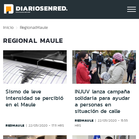
Click acá para ir directamente al contenido
Inicio
Regional
Maule
REGIONAL MAULE
Sismo de leve
INJUV lanza campaña
intensidad se percibió
solidaria para ayudar
en el Maule
a personas en
situación de calle
REDMAULE
22/05/2020 - 15:55
REDMAULE
22/05/2020 - 17:11 HRS
HRS