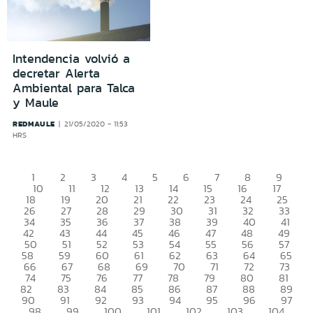
Intendencia volvió a
decretar Alerta
Ambiental para Talca
y Maule
REDMAULE
21/05/2020 - 11:53
HRS
1
2
3
4
5
6
7
8
9
10
11
12
13
14
15
16
17
18
19
20
21
22
23
24
25
26
27
28
29
30
31
32
33
34
35
36
37
38
39
40
41
42
43
44
45
46
47
48
49
50
51
52
53
54
55
56
57
58
59
60
61
62
63
64
65
66
67
68
69
70
71
72
73
74
75
76
77
78
79
80
81
82
83
84
85
86
87
88
89
90
91
92
93
94
95
96
97
98
99
100
101
102
103
104