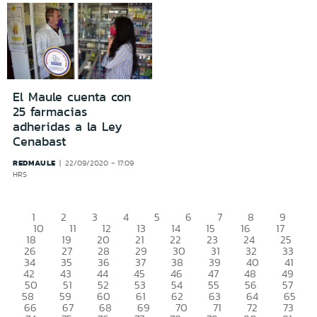
El Maule cuenta con
25 farmacias
adheridas a la Ley
Cenabast
REDMAULE
22/09/2020 - 17:09
HRS
1
2
3
4
5
6
7
8
9
10
11
12
13
14
15
16
17
18
19
20
21
22
23
24
25
26
27
28
29
30
31
32
33
34
35
36
37
38
39
40
41
42
43
44
45
46
47
48
49
50
51
52
53
54
55
56
57
58
59
60
61
62
63
64
65
66
67
68
69
70
71
72
73