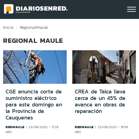
Click acá para ir directamente al contenido
Inicio
Regional
Maule
REGIONAL MAULE
CGE anuncia corte de
CREA de Talca lleva
suministro eléctrico
cerca de un 45% de
para este domingo en
avance en obras de
la Provincia de
reparación
Cauquenes
REDMAULE
REDMAULE
23/09/2020 - 17:28
23/09/2020 - 16:58
HRS
HRS