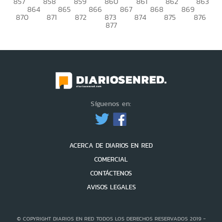
857
858
859
860
861
862
863
864
865
866
867
868
869
870
871
872
873
874
875
876
877
Síguenos en:
ACERCA DE DIARIOS EN RED
COMERCIAL
CONTÁCTENOS
AVISOS LEGALES
© COPYRIGHT DIARIOS EN RED TODOS LOS DERECHOS RESERVADOS 2019 -