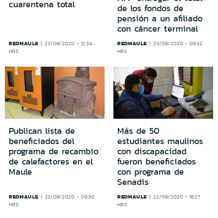
cuarentena total
de los fondos de
pensión a un afiliado
con cáncer terminal
REDMAULE
REDMAULE
23/09/2020 - 12:34
23/09/2020 - 09:32
HRS
HRS
Publican lista de
Más de 50
beneficiados del
estudiantes maulinos
programa de recambio
con discapacidad
de calefactores en el
fueron beneficiados
Maule
con programa de
Senadis
REDMAULE
REDMAULE
23/09/2020 - 09:30
22/09/2020 - 18:27
HRS
HRS