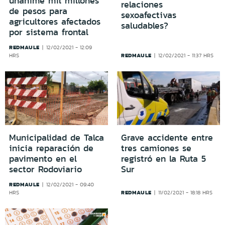
unánime mil millones
relaciones
de pesos para
sexoafectivas
agricultores afectados
saludables?
por sistema frontal
REDMAULE
12/02/2021 - 12:09
REDMAULE
HRS
12/02/2021 - 11:37 HRS
Municipalidad de Talca
Grave accidente entre
inicia reparación de
tres camiones se
pavimento en el
registró en la Ruta 5
sector Rodoviario
Sur
REDMAULE
12/02/2021 - 09:40
REDMAULE
HRS
11/02/2021 - 18:18 HRS