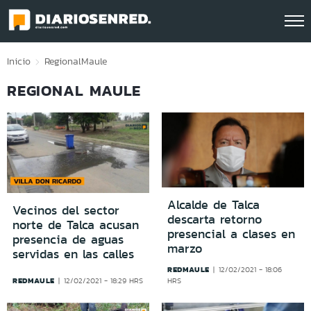
Click acá para ir directamente al contenido
Inicio
Regional
Maule
REGIONAL MAULE
Alcalde de Talca
Vecinos del sector
descarta retorno
norte de Talca acusan
presencial a clases en
presencia de aguas
marzo
servidas en las calles
REDMAULE
12/02/2021 - 18:06
REDMAULE
12/02/2021 - 18:29 HRS
HRS