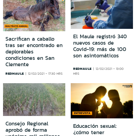
El Maule registró 340
Sacrifican a caballo
nuevos casos de
tras ser encontrado en
Covid-19: más de 100
deplorables
son asintomáticos
condiciones en San
Clemente
REDMAULE
12/02/2021 - 13:00
REDMAULE
12/02/2021 - 17:30 HRS
HRS
Consejo Regional
Educación sexual:
aprobó de forma
¿cómo tener