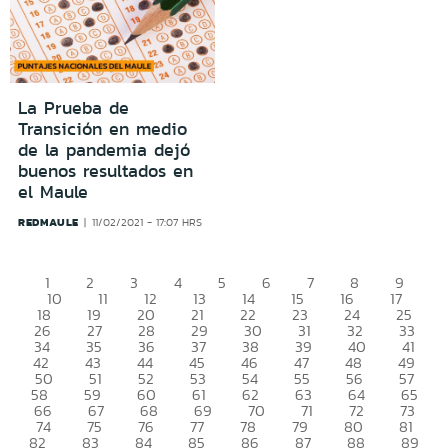
La Prueba de
Transición en medio
de la pandemia dejó
buenos resultados en
el Maule
REDMAULE
11/02/2021 - 17:07 HRS
1
2
3
4
5
6
7
8
9
10
11
12
13
14
15
16
17
18
19
20
21
22
23
24
25
26
27
28
29
30
31
32
33
34
35
36
37
38
39
40
41
42
43
44
45
46
47
48
49
50
51
52
53
54
55
56
57
58
59
60
61
62
63
64
65
66
67
68
69
70
71
72
73
74
75
76
77
78
79
80
81
82
83
84
85
86
87
88
89