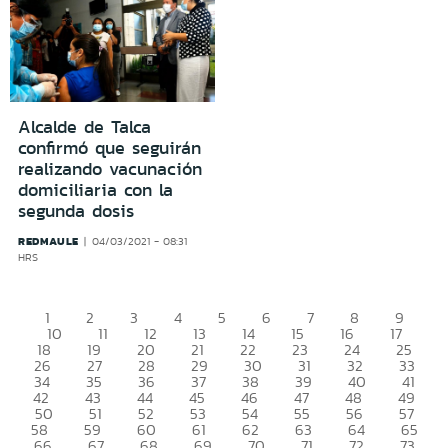
Alcalde de Talca
confirmó que seguirán
realizando vacunación
domiciliaria con la
segunda dosis
REDMAULE
04/03/2021 - 08:31
HRS
1
2
3
4
5
6
7
8
9
10
11
12
13
14
15
16
17
18
19
20
21
22
23
24
25
26
27
28
29
30
31
32
33
34
35
36
37
38
39
40
41
42
43
44
45
46
47
48
49
50
51
52
53
54
55
56
57
58
59
60
61
62
63
64
65
66
67
68
69
70
71
72
73