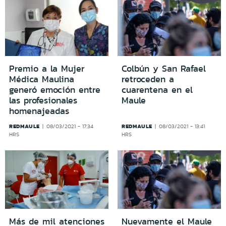
Premio a la Mujer
Colbún y San Rafael
Médica Maulina
retroceden a
generó emoción entre
cuarentena en el
las profesionales
Maule
homenajeadas
REDMAULE
REDMAULE
08/03/2021 - 17:34
08/03/2021 - 13:41
HRS
HRS
Más de mil atenciones
Nuevamente el Maule