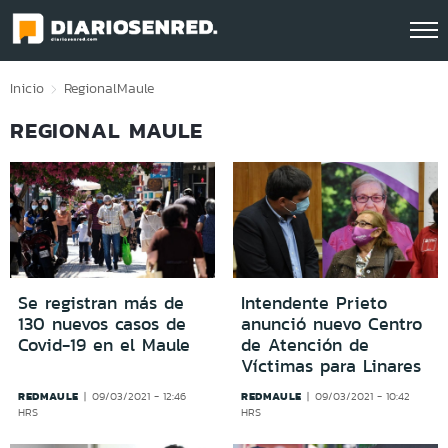
Click acá para ir directamente al contenido
Inicio
Regional
Maule
REGIONAL MAULE
Se registran más de
Intendente Prieto
130 nuevos casos de
anunció nuevo Centro
Covid-19 en el Maule
de Atención de
Víctimas para Linares
REDMAULE
REDMAULE
09/03/2021 - 12:46
09/03/2021 - 10:42
HRS
HRS