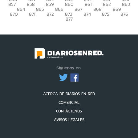
857
858
859
860
861
862
863
864
865
866
867
868
869
870
871
872
873
874
875
876
877
Síguenos en:
ACERCA DE DIARIOS EN RED
COMERCIAL
CONTÁCTENOS
AVISOS LEGALES