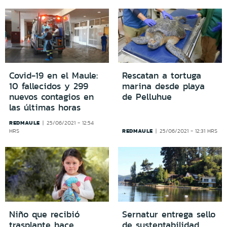
Covid-19 en el Maule:
Rescatan a tortuga
10 fallecidos y 299
marina desde playa
nuevos contagios en
de Pelluhue
las últimas horas
REDMAULE
25/06/2021 - 12:54
REDMAULE
HRS
25/06/2021 - 12:31 HRS
Niño que recibió
Sernatur entrega sello
trasplante hace
de sustentabilidad