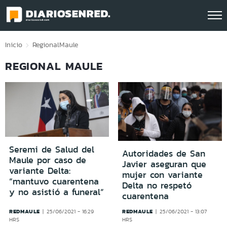
Click acá para ir directamente al contenido
Inicio
Regional
Maule
REGIONAL MAULE
Seremi de Salud del
Autoridades de San
Maule por caso de
Javier aseguran que
variante Delta:
mujer con variante
“mantuvo cuarentena
Delta no respetó
y no asistió a funeral”
cuarentena
REDMAULE
REDMAULE
25/06/2021 - 16:29
25/06/2021 - 13:07
HRS
HRS