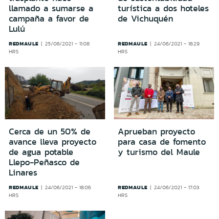
llamado a sumarse a
turística a dos hoteles
campaña a favor de
de Vichuquén
Lulú
REDMAULE
REDMAULE
25/06/2021 - 11:08
24/06/2021 - 18:29
HRS
HRS
Cerca de un 50% de
Aprueban proyecto
avance lleva proyecto
para casa de fomento
de agua potable
y turismo del Maule
Llepo-Peñasco de
Linares
REDMAULE
REDMAULE
24/06/2021 - 18:06
24/06/2021 - 17:03
HRS
HRS