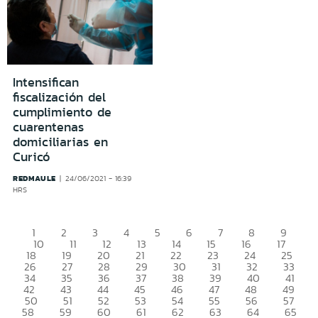
Intensifican
fiscalización del
cumplimiento de
cuarentenas
domiciliarias en
Curicó
REDMAULE
24/06/2021 - 16:39
HRS
1
2
3
4
5
6
7
8
9
10
11
12
13
14
15
16
17
18
19
20
21
22
23
24
25
26
27
28
29
30
31
32
33
34
35
36
37
38
39
40
41
42
43
44
45
46
47
48
49
50
51
52
53
54
55
56
57
58
59
60
61
62
63
64
65