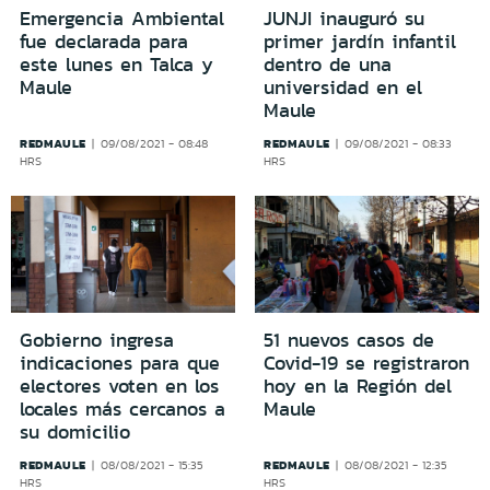
Emergencia Ambiental
JUNJI inauguró su
fue declarada para
primer jardín infantil
este lunes en Talca y
dentro de una
Maule
universidad en el
Maule
REDMAULE
REDMAULE
09/08/2021 - 08:48
09/08/2021 - 08:33
HRS
HRS
Gobierno ingresa
51 nuevos casos de
indicaciones para que
Covid-19 se registraron
electores voten en los
hoy en la Región del
locales más cercanos a
Maule
su domicilio
REDMAULE
REDMAULE
08/08/2021 - 15:35
08/08/2021 - 12:35
HRS
HRS