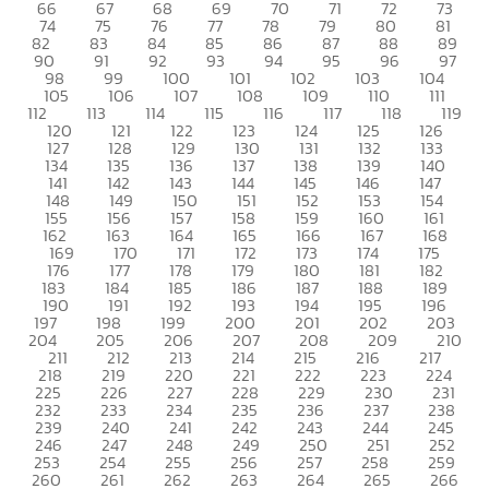
66
67
68
69
70
71
72
73
74
75
76
77
78
79
80
81
82
83
84
85
86
87
88
89
90
91
92
93
94
95
96
97
98
99
100
101
102
103
104
105
106
107
108
109
110
111
112
113
114
115
116
117
118
119
120
121
122
123
124
125
126
127
128
129
130
131
132
133
134
135
136
137
138
139
140
141
142
143
144
145
146
147
148
149
150
151
152
153
154
155
156
157
158
159
160
161
162
163
164
165
166
167
168
169
170
171
172
173
174
175
176
177
178
179
180
181
182
183
184
185
186
187
188
189
190
191
192
193
194
195
196
197
198
199
200
201
202
203
204
205
206
207
208
209
210
211
212
213
214
215
216
217
218
219
220
221
222
223
224
225
226
227
228
229
230
231
232
233
234
235
236
237
238
239
240
241
242
243
244
245
246
247
248
249
250
251
252
253
254
255
256
257
258
259
260
261
262
263
264
265
266