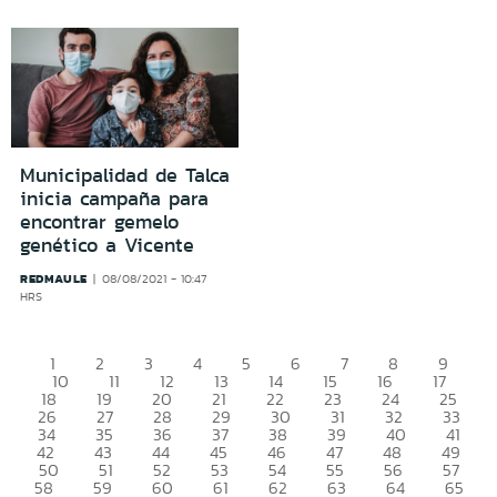
Municipalidad de Talca
inicia campaña para
encontrar gemelo
genético a Vicente
REDMAULE
08/08/2021 - 10:47
HRS
1
2
3
4
5
6
7
8
9
10
11
12
13
14
15
16
17
18
19
20
21
22
23
24
25
26
27
28
29
30
31
32
33
34
35
36
37
38
39
40
41
42
43
44
45
46
47
48
49
50
51
52
53
54
55
56
57
58
59
60
61
62
63
64
65