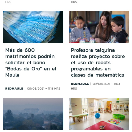
HRS
HRS
Más de 600
Profesora talquina
matrimonios podrán
realiza proyecto sobre
solicitar el bono
el uso de robots
"Bodas de Oro" en el
programables en
Maule
clases de matemática
REDMAULE
09/08/2021 - 11:03
REDMAULE
09/08/2021 - 11:18 HRS
HRS