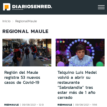
Click acá para ir directamente al contenido
Inicio
Regional
Maule
REGIONAL MAULE
Región del Maule
Talquino Luis Medel
registra 53 nuevos
volvió a abrir su
casos de Covid-19
restaurante
“Sabrolandia” tras
estar más de 1 año
cerrado
REDMAULE
REDMAULE
09/08/2021 - 12:13
09/08/2021 - 11:56