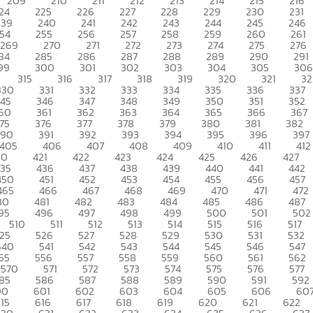
209
210
211
212
213
214
215
216
24
225
226
227
228
229
230
231
239
240
241
242
243
244
245
246
54
255
256
257
258
259
260
261
269
270
271
272
273
274
275
276
84
285
286
287
288
289
290
291
99
300
301
302
303
304
305
306
315
316
317
318
319
320
321
32
330
331
332
333
334
335
336
337
345
346
347
348
349
350
351
352
60
361
362
363
364
365
366
367
75
376
377
378
379
380
381
382
390
391
392
393
394
395
396
397
405
406
407
408
409
410
411
412
20
421
422
423
424
425
426
427
435
436
437
438
439
440
441
442
450
451
452
453
454
455
456
457
465
466
467
468
469
470
471
472
80
481
482
483
484
485
486
487
95
496
497
498
499
500
501
502
510
511
512
513
514
515
516
517
25
526
527
528
529
530
531
532
540
541
542
543
544
545
546
547
55
556
557
558
559
560
561
562
570
571
572
573
574
575
576
577
85
586
587
588
589
590
591
592
00
601
602
603
604
605
606
60
15
616
617
618
619
620
621
622