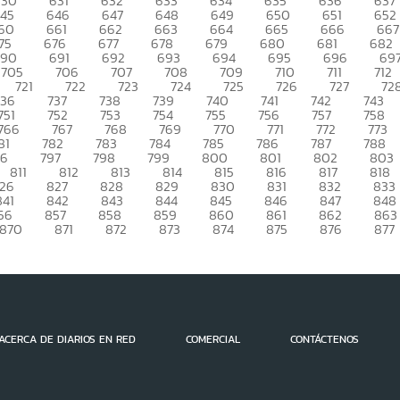
630
631
632
633
634
635
636
637
45
646
647
648
649
650
651
652
60
661
662
663
664
665
666
667
75
676
677
678
679
680
681
682
690
691
692
693
694
695
696
69
705
706
707
708
709
710
711
712
721
722
723
724
725
726
727
72
736
737
738
739
740
741
742
743
751
752
753
754
755
756
757
758
766
767
768
769
770
771
772
773
81
782
783
784
785
786
787
788
96
797
798
799
800
801
802
803
811
812
813
814
815
816
817
818
26
827
828
829
830
831
832
833
841
842
843
844
845
846
847
848
56
857
858
859
860
861
862
863
870
871
872
873
874
875
876
877
ACERCA DE DIARIOS EN RED
COMERCIAL
CONTÁCTENOS