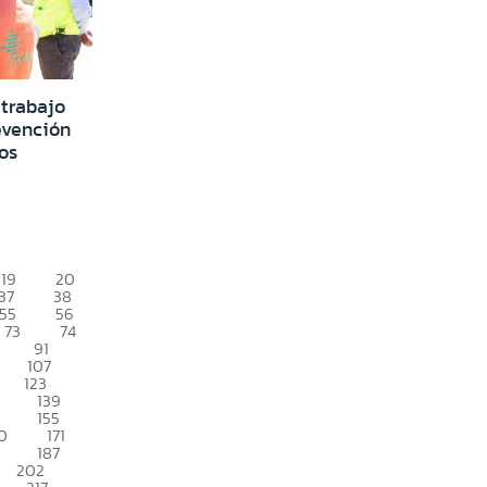
trabajo
evención
os
19
20
37
38
55
56
73
74
91
107
123
139
155
0
171
187
202