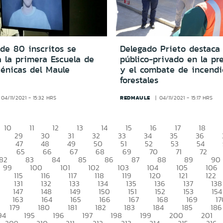
de 80 inscritos se
Delegado Prieto destaca 
a la primera Escuela de
público-privado en la pr
cénicas del Maule
y el combate de incendi
forestales
REDMAULE
04/11/2021 - 15:32 HRS
04/11/2021 - 15:17 HRS
10
11
12
13
14
15
16
17
18
29
30
31
32
33
34
35
36
47
48
49
50
51
52
53
54
65
66
67
68
69
70
71
72
82
83
84
85
86
87
88
89
90
99
100
101
102
103
104
105
106
115
116
117
118
119
120
121
122
131
132
133
134
135
136
137
138
147
148
149
150
151
152
153
154
163
164
165
166
167
168
169
17
179
180
181
182
183
184
185
186
94
195
196
197
198
199
200
201