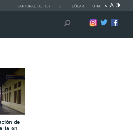
SANTORAL DE HOY:
UF:
DÓLAR:
UTM:
ación de
aría en