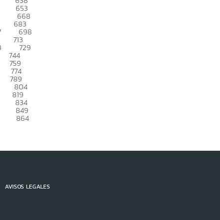
638
653
668
683
7
698
713
8
729
744
759
774
789
804
819
834
849
864
AVISOS LEGALES