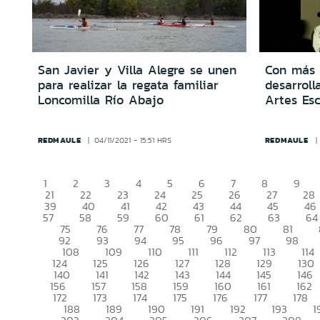
San Javier y Villa Alegre se unen
Con más 
para realizar la regata familiar
desarroll
Loncomilla Río Abajo
Artes Es
REDMAULE
REDMAULE
04/11/2021 - 15:51 HRS
1
2
3
4
5
6
7
8
9
21
22
23
24
25
26
27
28
39
40
41
42
43
44
45
46
57
58
59
60
61
62
63
64
75
76
77
78
79
80
81
92
93
94
95
96
97
98
108
109
110
111
112
113
114
124
125
126
127
128
129
130
140
141
142
143
144
145
146
156
157
158
159
160
161
162
172
173
174
175
176
177
178
188
189
190
191
192
193
1