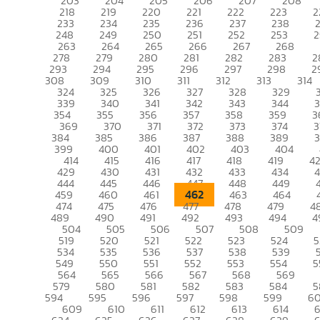
203
204
205
206
207
208
218
219
220
221
222
223
2
233
234
235
236
237
238
248
249
250
251
252
253
2
263
264
265
266
267
268
278
279
280
281
282
283
2
293
294
295
296
297
298
2
308
309
310
311
312
313
314
324
325
326
327
328
329
339
340
341
342
343
344
354
355
356
357
358
359
3
369
370
371
372
373
374
3
384
385
386
387
388
389
399
400
401
402
403
404
414
415
416
417
418
419
4
429
430
431
432
433
434
444
445
446
447
448
449
462
459
460
461
463
464
474
475
476
477
478
479
4
489
490
491
492
493
494
4
504
505
506
507
508
509
519
520
521
522
523
524
5
534
535
536
537
538
539
549
550
551
552
553
554
5
564
565
566
567
568
569
579
580
581
582
583
584
5
594
595
596
597
598
599
6
609
610
611
612
613
614
6