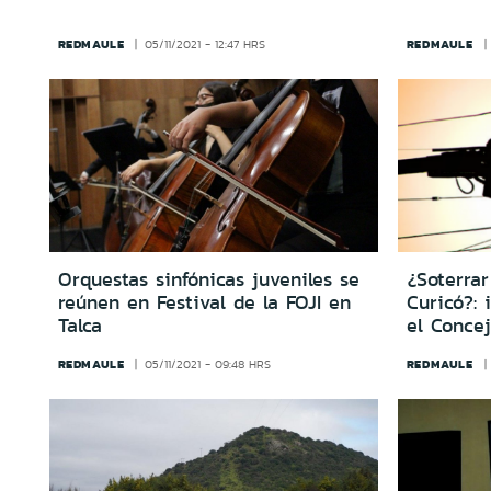
REDMAULE
REDMAULE
05/11/2021 - 12:47 HRS
Orquestas sinfónicas juveniles se
¿Soterrar
reúnen en Festival de la FOJI en
Curicó?: 
Talca
el Conce
REDMAULE
REDMAULE
05/11/2021 - 09:48 HRS