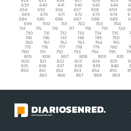
624
625
626
627
628
629
639
640
641
642
643
644
6
654
655
656
657
658
659
6
669
670
671
672
673
674
6
684
685
686
687
688
689
699
700
701
702
703
704
714
715
716
717
718
719
720
730
731
732
733
734
735
745
746
747
748
749
750
760
761
762
763
764
765
775
776
777
778
779
780
7
790
791
792
793
794
795
7
805
806
807
808
809
810
820
821
822
823
824
825
8
835
836
837
838
839
840
850
851
852
853
854
855
8
865
866
867
868
869