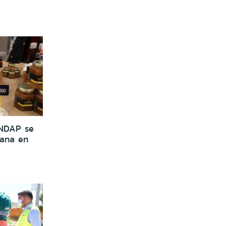
INDAP se
mana en