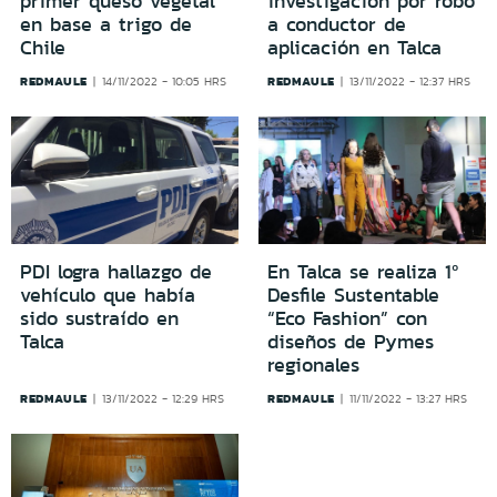
primer queso vegetal
investigación por robo
en base a trigo de
a conductor de
Chile
aplicación en Talca
REDMAULE
REDMAULE
14/11/2022 - 10:05 HRS
13/11/2022 - 12:37 HRS
PDI logra hallazgo de
En Talca se realiza 1º
vehículo que había
Desfile Sustentable
sido sustraído en
“Eco Fashion” con
Talca
diseños de Pymes
regionales
REDMAULE
REDMAULE
13/11/2022 - 12:29 HRS
11/11/2022 - 13:27 HRS