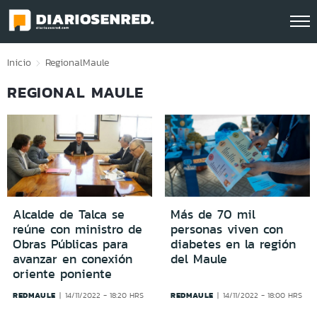
Click acá para ir directamente al contenido
Inicio
Regional
Maule
REGIONAL MAULE
Alcalde de Talca se
Más de 70 mil
reúne con ministro de
personas viven con
Obras Públicas para
diabetes en la región
avanzar en conexión
del Maule
oriente poniente
REDMAULE
REDMAULE
14/11/2022 - 18:20 HRS
14/11/2022 - 18:00 HRS