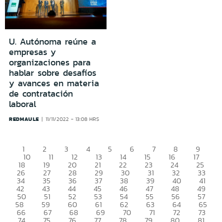
U. Autónoma reúne a
empresas y
organizaciones para
hablar sobre desafíos
y avances en materia
de contratación
laboral
REDMAULE
11/11/2022 - 13:08 HRS
1
2
3
4
5
6
7
8
9
10
11
12
13
14
15
16
17
18
19
20
21
22
23
24
25
26
27
28
29
30
31
32
33
34
35
36
37
38
39
40
41
42
43
44
45
46
47
48
49
50
51
52
53
54
55
56
57
58
59
60
61
62
63
64
65
66
67
68
69
70
71
72
73
74
75
76
77
78
79
80
81