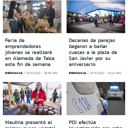
Feria de
Decenas de parejas
emprendedores
llegaron a bailar
jóvenes se realizará
cuecas a la plaza de
en Alameda de Talca
San Javier por su
este fin de semana
aniversario
REDMAULE
REDMAULE
14/11/2022 - 16:48 HRS
14/11/2022 - 13:24 HRS
Maulina presentó el
PDI efectúa