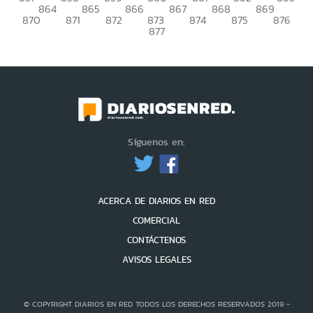
864
865
866
867
868
869
870
871
872
873
874
875
876
877
Síguenos en:
ACERCA DE DIARIOS EN RED
COMERCIAL
CONTÁCTENOS
AVISOS LEGALES
© COPYRIGHT DIARIOS EN RED TODOS LOS DERECHOS RESERVADOS 2019 -