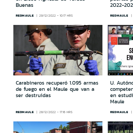
Buenas
2022-202
REDMAULE
REDMAULE
29/12/2022 - 10:17 HRS
Carabineros recuperó 1.095 armas
U. Autón
de fuego en el Maule que van a
competen
ser destruidas
en estud
Maule
REDMAULE
REDMAULE
28/12/2022 - 17:16 HRS