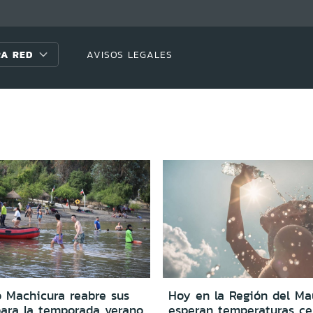
A RED
AVISOS LEGALES
o Machicura reabre sus
Hoy en la Región del Ma
para la temporada verano
esperan temperaturas ce