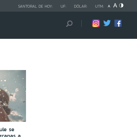
SANTORAL DE HOY:
UF:
DÓLAR:
UTM:
ule se
rcanas a