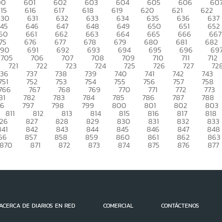
00
601
602
603
604
605
606
60
15
616
617
618
619
620
621
622
630
631
632
633
634
635
636
637
45
646
647
648
649
650
651
652
60
661
662
663
664
665
666
667
75
676
677
678
679
680
681
682
690
691
692
693
694
695
696
69
705
706
707
708
709
710
711
712
721
722
723
724
725
726
727
72
736
737
738
739
740
741
742
743
751
752
753
754
755
756
757
758
766
767
768
769
770
771
772
773
81
782
783
784
785
786
787
788
96
797
798
799
800
801
802
803
811
812
813
814
815
816
817
818
26
827
828
829
830
831
832
833
841
842
843
844
845
846
847
848
56
857
858
859
860
861
862
863
870
871
872
873
874
875
876
877
ACERCA DE DIARIOS EN RED
COMERCIAL
CONTÁCTENOS