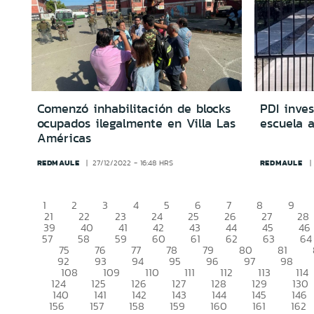
Comenzó inhabilitación de blocks
PDI inves
ocupados ilegalmente en Villa Las
escuela a
Américas
REDMAULE
REDMAULE
27/12/2022 - 16:48 HRS
1
2
3
4
5
6
7
8
9
21
22
23
24
25
26
27
28
39
40
41
42
43
44
45
46
57
58
59
60
61
62
63
64
75
76
77
78
79
80
81
92
93
94
95
96
97
98
108
109
110
111
112
113
114
124
125
126
127
128
129
130
140
141
142
143
144
145
146
156
157
158
159
160
161
162