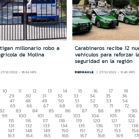
tigan millonario robo a
Carabineros recibe 12 nu
grícola de Molina
vehículos para reforzar l
seguridad en la región
REDMAULE
27/12/2022 - 16:34 HRS
27/12/2022 - 12:46 HRS
10
11
12
13
14
15
16
17
18
29
30
31
32
33
34
35
36
47
48
49
50
51
52
53
54
65
66
67
68
69
70
71
72
82
83
84
85
86
87
88
89
90
99
100
101
102
103
104
105
106
115
116
117
118
119
120
121
122
131
132
133
134
135
136
137
138
147
148
149
150
151
152
153
154
163
164
165
166
167
168
169
17