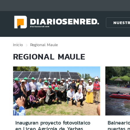
Click acá para ir directamente al contenido
NUESTR
Inicio
Regional
Maule
REGIONAL MAULE
Inauguran proyecto fotovoltaico
Balneari
en Liceo Agrícola de Yerbas
puertas 