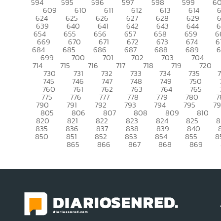
594
595
596
597
598
599
6
609
610
611
612
613
614
6
624
625
626
627
628
629
639
640
641
642
643
644
6
654
655
656
657
658
659
6
669
670
671
672
673
674
6
684
685
686
687
688
689
699
700
701
702
703
704
714
715
716
717
718
719
720
730
731
732
733
734
735
745
746
747
748
749
750
760
761
762
763
764
765
775
776
777
778
779
780
7
790
791
792
793
794
795
7
805
806
807
808
809
810
820
821
822
823
824
825
8
835
836
837
838
839
840
850
851
852
853
854
855
8
865
866
867
868
869