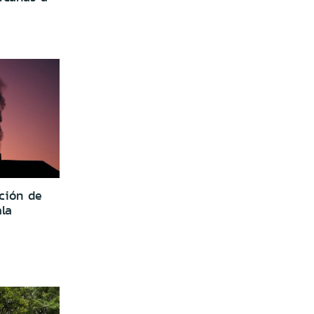
ición de
la