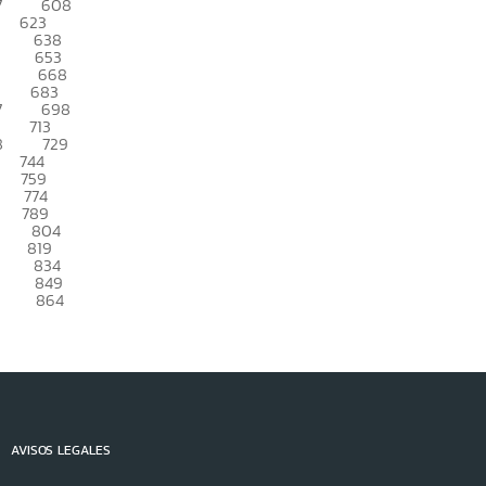
7
608
623
638
653
668
683
7
698
713
8
729
744
759
774
789
804
819
834
849
864
AVISOS LEGALES