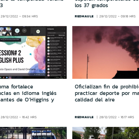
3
los 37 grados
REDMAULE
29/12/2022 - 09:34 HRS
29/12/2022 - 09:18 HRS
oma fortalece
Oficializan fin de prohib
cias en idioma inglés
practicar deporte por ma
iantes de O’Higgins y
calidad del aire
REDMAULE
28/12/2022 - 16:42 HRS
28/12/2022 - 16:17 HRS