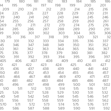
179
180
181
182
183
184
185
186
94
195
196
197
198
199
200
201
209
210
211
212
213
214
215
216
24
225
226
227
228
229
230
231
239
240
241
242
243
244
245
246
54
255
256
257
258
259
260
261
269
270
271
272
273
274
275
276
84
285
286
287
288
289
290
291
99
300
301
302
303
304
305
306
315
316
317
318
319
320
321
32
330
331
332
333
334
335
336
337
345
346
347
348
349
350
351
352
60
361
362
363
364
365
366
367
75
376
377
378
379
380
381
382
390
391
392
393
394
395
396
397
405
406
407
408
409
410
411
412
20
421
422
423
424
425
426
427
435
436
437
438
439
440
441
442
450
451
452
453
454
455
456
457
465
466
467
468
469
470
471
472
80
481
482
483
484
485
486
487
95
496
497
498
499
500
501
502
510
511
512
513
514
515
516
517
25
526
527
528
529
530
531
532
540
541
542
543
544
545
546
547
55
556
557
558
559
560
561
562
570
571
572
573
574
575
576
577
85
586
587
588
589
590
591
592