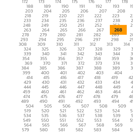
172
173
174
175
176
177
178
188
189
190
191
192
193
1
203
204
205
206
207
208
218
219
220
221
222
223
2
233
234
235
236
237
238
248
249
250
251
252
253
2
268
263
264
265
266
267
278
279
280
281
282
283
2
293
294
295
296
297
298
2
308
309
310
311
312
313
314
324
325
326
327
328
329
339
340
341
342
343
344
354
355
356
357
358
359
3
369
370
371
372
373
374
3
384
385
386
387
388
389
399
400
401
402
403
404
414
415
416
417
418
419
4
429
430
431
432
433
434
444
445
446
447
448
449
459
460
461
462
463
464
474
475
476
477
478
479
4
489
490
491
492
493
494
4
504
505
506
507
508
509
519
520
521
522
523
524
5
534
535
536
537
538
539
549
550
551
552
553
554
5
564
565
566
567
568
569
579
580
581
582
583
584
5