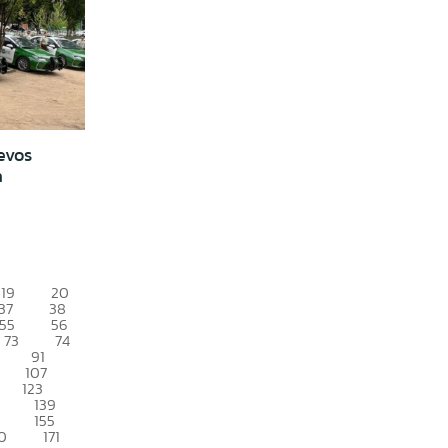
evos
a
19
20
37
38
55
56
73
74
91
107
123
139
155
0
171