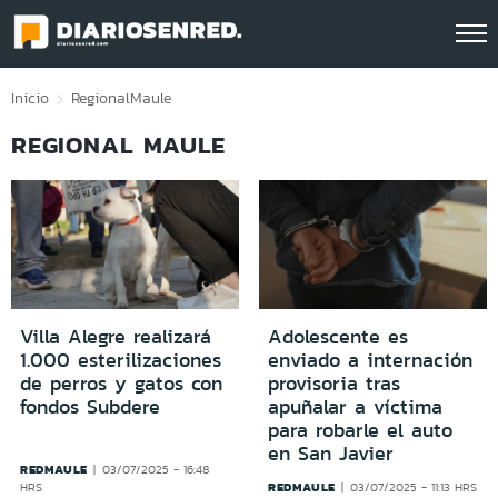
Click acá para ir directamente al contenido
Inicio
Regional
Maule
REGIONAL MAULE
Villa Alegre realizará
Adolescente es
1.000 esterilizaciones
enviado a internación
de perros y gatos con
provisoria tras
fondos Subdere
apuñalar a víctima
para robarle el auto
en San Javier
REDMAULE
03/07/2025 - 16:48
REDMAULE
HRS
03/07/2025 - 11:13 HRS