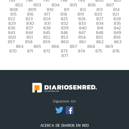
795
796
797
798
799
800
801
802
803
804
805
806
807
808
809
810
811
812
813
814
815
816
817
818
819
820
821
822
823
824
825
826
827
828
829
830
831
832
833
834
835
836
837
838
839
840
841
842
843
844
845
846
847
848
849
850
851
852
853
854
855
856
857
858
859
860
861
862
863
864
865
866
867
868
869
870
871
872
873
874
875
876
877
Síguenos en:
ACERCA DE DIARIOS EN RED