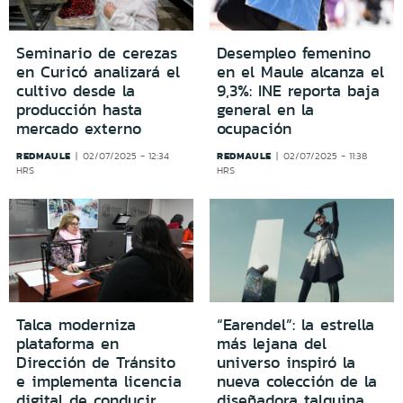
Seminario de cerezas
Desempleo femenino
en Curicó analizará el
en el Maule alcanza el
cultivo desde la
9,3%: INE reporta baja
producción hasta
general en la
mercado externo
ocupación
REDMAULE
REDMAULE
02/07/2025 - 12:34
02/07/2025 - 11:38
HRS
HRS
Talca moderniza
“Earendel”: la estrella
plataforma en
más lejana del
Dirección de Tránsito
universo inspiró la
e implementa licencia
nueva colección de la
digital de conducir
diseñadora talquina