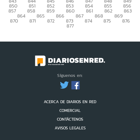
843
844
845
846
847
848
849
850
851
852
853
854
855
856
857
858
859
860
861
862
863
864
865
866
867
868
869
870
871
872
873
874
875
876
877
Síguenos en:
ACERCA DE DIARIOS EN RED
COMERCIAL
CONTÁCTENOS
AVISOS LEGALES