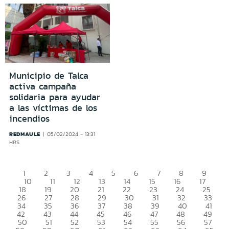
Municipio de Talca
activa campaña
solidaria para ayudar
a las víctimas de los
incendios
REDMAULE
05/02/2024 - 13:31
HRS
1
2
3
4
5
6
7
8
9
10
11
12
13
14
15
16
17
18
19
20
21
22
23
24
25
26
27
28
29
30
31
32
33
34
35
36
37
38
39
40
41
42
43
44
45
46
47
48
49
50
51
52
53
54
55
56
57