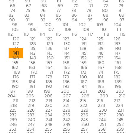
58
59
60
61
62
63
64
65
66
67
68
69
70
71
72
73
74
75
76
77
78
79
80
81
82
83
84
85
86
87
88
89
90
91
92
93
94
95
96
97
98
99
100
101
102
103
104
105
106
107
108
109
110
111
112
113
114
115
116
117
118
119
120
121
122
123
124
125
126
127
128
129
130
131
132
133
134
135
136
137
138
139
140
141
142
143
144
145
146
147
148
149
150
151
152
153
154
155
156
157
158
159
160
161
162
163
164
165
166
167
168
169
170
171
172
173
174
175
176
177
178
179
180
181
182
183
184
185
186
187
188
189
190
191
192
193
194
195
196
197
198
199
200
201
202
203
204
205
206
207
208
209
210
211
212
213
214
215
216
217
218
219
220
221
222
223
224
225
226
227
228
229
230
231
232
233
234
235
236
237
238
239
240
241
242
243
244
245
246
247
248
249
250
251
252
253
254
255
256
257
258
259