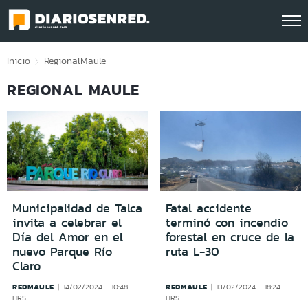
Click acá para ir directamente al contenido
Inicio
Regional
Maule
REGIONAL MAULE
Municipalidad de Talca
Fatal accidente
invita a celebrar el
terminó con incendio
Día del Amor en el
forestal en cruce de la
nuevo Parque Río
ruta L-30
Claro
REDMAULE
REDMAULE
14/02/2024 - 10:48
13/02/2024 - 18:24
HRS
HRS