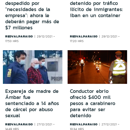
despedido por
detenido por tráfico
"necesidades de la
ilícito de inmigrantes:
empresa": ahora le
iban en un container
deberán pagar más de
$7 millones
REDVALPARAISO
REDVALPARAISO
29/12/2021 -
29/12/2021 -
17:53 HRS
17:20 HRS
Expareja de madre de
Conductor ebrio
Ámbar fue
ofreció $400 mil
sentenciado a 14 años
pesos a carabinero
de cárcel por abuso
para evitar ser
sexual
detenido
REDVALPARAISO
REDVALPARAISO
27/12/2021 -
27/12/2021 -
14:49 HRS
10:34 HRS