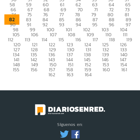
58
59
60
61
62
63
64
65
66
67
68
69
70
71
72
73
74
75
76
77
78
79
80
81
82
83
84
85
86
87
88
89
90
91
92
93
94
95
96
97
98
99
100
101
102
103
104
105
106
107
108
109
110
111
112
113
114
115
116
117
118
119
120
121
122
123
124
125
126
127
128
129
130
131
132
133
134
135
136
137
138
139
140
141
142
143
144
145
146
147
148
149
150
151
152
153
154
155
156
157
158
159
160
161
162
163
164
Síguenos en: