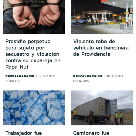
Presidio perpetuo
Violento robo de
para sujeto por
vehículo en bencinera
secuestro y violación
de Providencia
contra su expareja en
Rapa Nui
REDVALPARAISO
REDVALPARAISO
30/12/2021 -
30/12/2021 -
09:06 HRS
09:04 HRS
Trabajador fue
Camionero fue