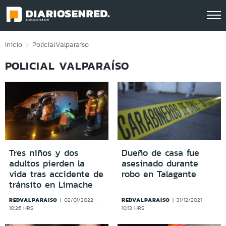
Click acá para ir directamente al contenido
Inicio
Policial
Valparaíso
POLICIAL VALPARAÍSO
Tres niños y dos
Dueño de casa fue
adultos pierden la
asesinado durante
vida tras accidente de
robo en Talagante
tránsito en Limache
REDVALPARAISO
REDVALPARAISO
02/01/2022 -
31/12/2021 -
10:26 HRS
10:13 HRS