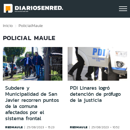
Click acá para ir directamente al contenido
Inicio
Policial
Maule
POLICIAL MAULE
Subdere y
PDI Linares logró
Municipalidad de San
detención de prófugo
Javier recorren puntos
de la justicia
de la comuna
afectados por el
sistema frontal
REDMAULE
REDMAULE
25/08/2023 - 15:23
25/08/2023 - 10:52