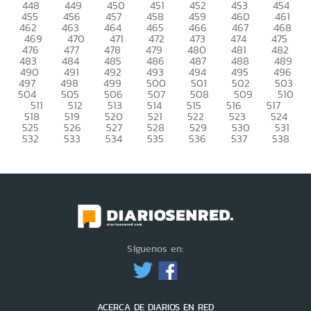
448
449
450
451
452
453
454
455
456
457
458
459
460
461
462
463
464
465
466
467
468
469
470
471
472
473
474
475
476
477
478
479
480
481
482
483
484
485
486
487
488
489
490
491
492
493
494
495
496
497
498
499
500
501
502
503
504
505
506
507
508
509
510
511
512
513
514
515
516
517
518
519
520
521
522
523
524
525
526
527
528
529
530
531
532
533
534
535
536
537
538
Síguenos en:
ACERCA DE DIARIOS EN RED