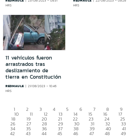
REDMAULE
REDMAULE
23/08/2023 - 09:31
22/08/2023 - 09:28
HRS
HRS
11 vehículos fueron
arrastrados tras
deslizamiento de
tierra en Constitución
REDMAULE
21/08/2023 - 10:46
HRS
1
2
3
4
5
6
7
8
9
10
11
12
13
14
15
16
17
18
19
20
21
22
23
24
25
26
27
28
29
30
31
32
33
34
35
36
37
38
39
40
41
42
43
44
45
46
47
48
49