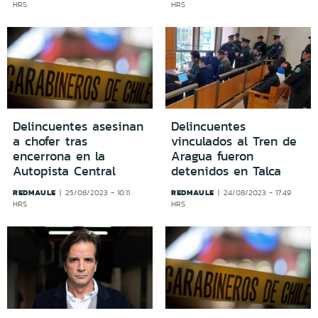
HRS
HRS
Delincuentes asesinan
Delincuentes
a chofer tras
vinculados al Tren de
encerrona en la
Aragua fueron
Autopista Central
detenidos en Talca
REDMAULE
REDMAULE
25/08/2023 - 10:11
24/08/2023 - 17:49
HRS
HRS