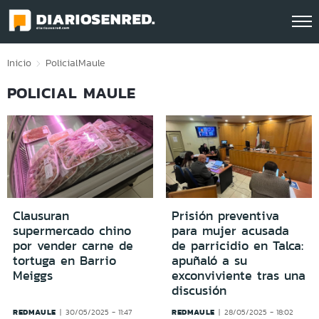
Click acá para ir directamente al contenido
Inicio
Policial
Maule
POLICIAL MAULE
Clausuran
Prisión preventiva
supermercado chino
para mujer acusada
por vender carne de
de parricidio en Talca:
tortuga en Barrio
apuñaló a su
Meiggs
exconviviente tras una
discusión
REDMAULE
REDMAULE
30/05/2025 - 11:47
28/05/2025 - 18:02