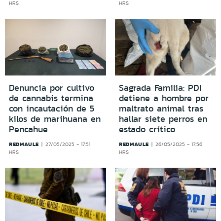
HRS
HRS
Denuncia por cultivo
Sagrada Familia: PDI
de cannabis termina
detiene a hombre por
con incautación de 5
maltrato animal tras
kilos de marihuana en
hallar siete perros en
Pencahue
estado crítico
REDMAULE
REDMAULE
27/05/2025 - 17:51
26/05/2025 - 17:56
HRS
HRS