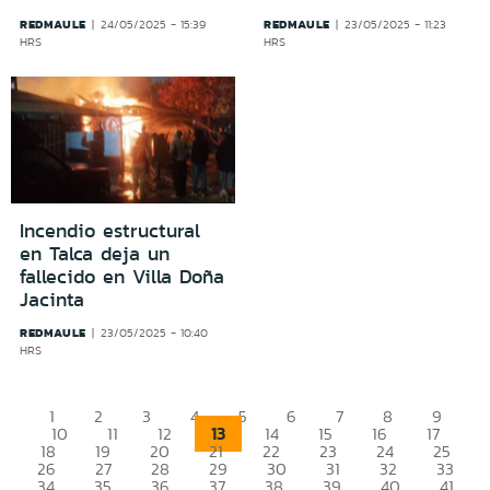
REDMAULE
REDMAULE
24/05/2025 - 15:39
23/05/2025 - 11:23
HRS
HRS
Incendio estructural
en Talca deja un
fallecido en Villa Doña
Jacinta
REDMAULE
23/05/2025 - 10:40
HRS
1
2
3
4
5
6
7
8
9
13
10
11
12
14
15
16
17
18
19
20
21
22
23
24
25
26
27
28
29
30
31
32
33
34
35
36
37
38
39
40
41