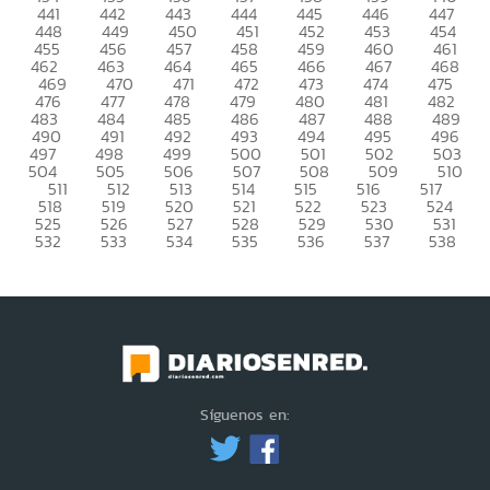
441
442
443
444
445
446
447
448
449
450
451
452
453
454
455
456
457
458
459
460
461
462
463
464
465
466
467
468
469
470
471
472
473
474
475
476
477
478
479
480
481
482
483
484
485
486
487
488
489
490
491
492
493
494
495
496
497
498
499
500
501
502
503
504
505
506
507
508
509
510
511
512
513
514
515
516
517
518
519
520
521
522
523
524
525
526
527
528
529
530
531
532
533
534
535
536
537
538
Síguenos en: