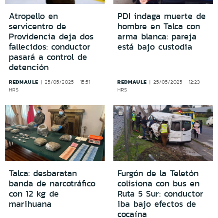
Atropello en
PDI indaga muerte de
servicentro de
hombre en Talca con
Providencia deja dos
arma blanca: pareja
fallecidos: conductor
está bajo custodia
pasará a control de
detención
REDMAULE
REDMAULE
25/05/2025 - 15:51
25/05/2025 - 12:23
HRS
HRS
Talca: desbaratan
Furgón de la Teletón
banda de narcotráfico
colisiona con bus en
con 12 kg de
Ruta 5 Sur: conductor
marihuana
iba bajo efectos de
cocaína