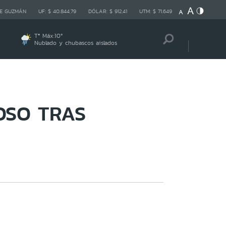
E GUZMÁN
UF:
$ 40.844,79
DÓLAR:
$ 912,41
UTM:
$ 71.649
Tª Máx:
10
º
Nublado y chubascos aislados
OSO TRAS