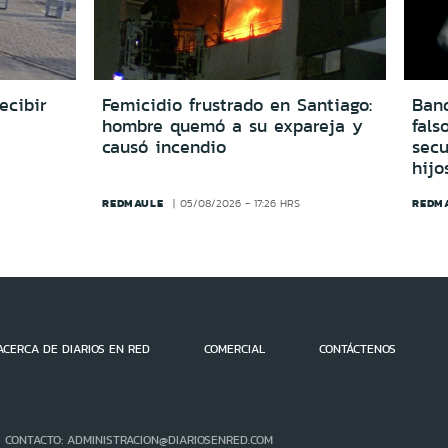
ecibir
Femicidio frustrado en Santiago:
Ban
hombre quemó a su expareja y
fals
causó incendio
secu
hijo
REDMAULE
REDM
05/08/2026 - 17:26 HRS
ACERCA DE DIARIOS EN RED
COMERCIAL
CONTÁCTENOS
- CONTACTO: ADMINISTRACION@DIARIOSENRED.COM