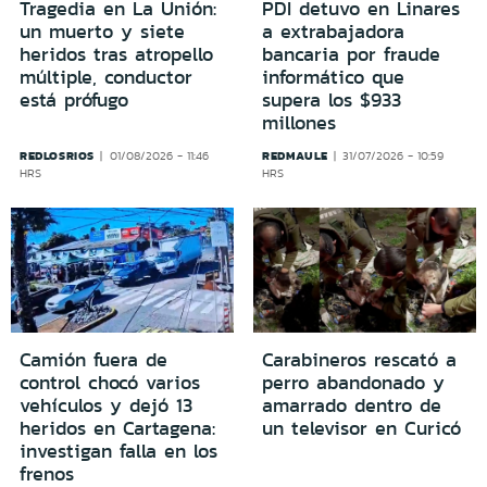
Tragedia en La Unión:
PDI detuvo en Linares
un muerto y siete
a extrabajadora
heridos tras atropello
bancaria por fraude
múltiple, conductor
informático que
está prófugo
supera los $933
millones
REDLOSRIOS
REDMAULE
01/08/2026 - 11:46
31/07/2026 - 10:59
HRS
HRS
Camión fuera de
Carabineros rescató a
control chocó varios
perro abandonado y
vehículos y dejó 13
amarrado dentro de
heridos en Cartagena:
un televisor en Curicó
investigan falla en los
frenos