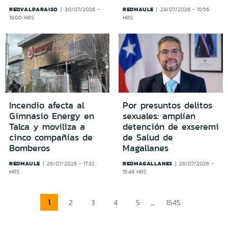
REDVALPARAISO
REDMAULE
30/07/2026 -
29/07/2026 - 10:56
19:00 HRS
HRS
Incendio afecta al
Por presuntos delitos
Gimnasio Energy en
sexuales: amplían
Talca y moviliza a
detención de exseremi
cinco compañías de
de Salud de
Bomberos
Magallanes
REDMAULE
REDMAGALLANES
26/07/2026 - 17:32
26/07/2026 -
HRS
15:49 HRS
1
...
2
3
4
5
1545