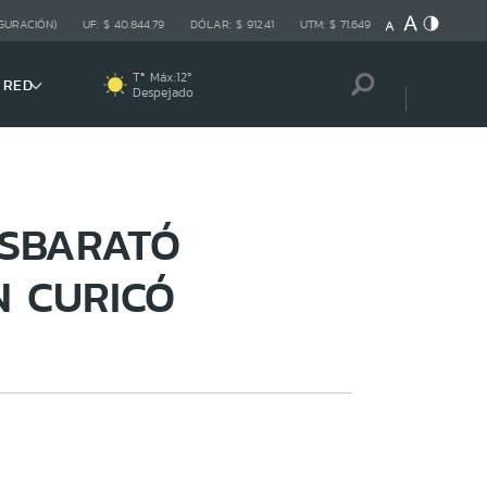
GURACIÓN)
UF:
$ 40.844,79
DÓLAR:
$ 912,41
UTM:
$ 71.649
Tª Máx:
12
º
 RED
Despejado
ESBARATÓ
N CURICÓ