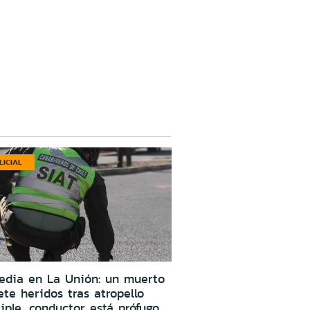
LICIAL
edia en La Unión: un muerto
ete heridos tras atropello
iple, conductor está prófugo