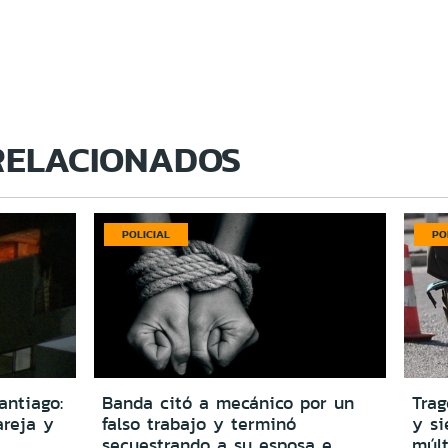
RELACIONADOS
POLICIAL
PO
antiago:
Banda citó a mecánico por un
Trag
reja y
falso trabajo y terminó
y si
secuestrando a su esposa e
múlt