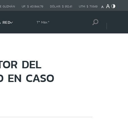
E GUZMÁN
UF:
$ 40.844,79
DÓLAR:
$ 912,41
UTM:
$ 71.649
A RED
Tª Máx:
º
TOR DEL
O EN CASO