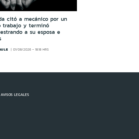
da citó a mecánico por un
o trabajo y terminó
estrando a su esposa e
s
AULE
01/08/2026 - 18:18 HRS
AVISOS LEGALES