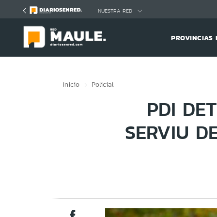
Click acá para ir directamente al contenido
NUESTRA RED
PROVINCIAS 
Inicio
Policial
PDI DE
SERVIU D