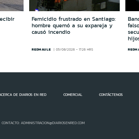
ecibir
Femicidio frustrado en Santiago:
Ban
hombre quemó a su expareja y
fals
causó incendio
secu
hijo
REDMAULE
REDM
05/08/2026 - 17:26 HRS
ACERCA DE DIARIOS EN RED
COMERCIAL
CONTÁCTENOS
- CONTACTO: ADMINISTRACION@DIARIOSENRED.COM