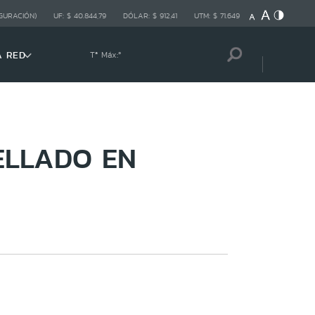
GURACIÓN)
UF:
$ 40.844,79
DÓLAR:
$ 912,41
UTM:
$ 71.649
A RED
Tª Máx:
º
ELLADO EN