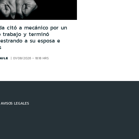
da citó a mecánico por un
o trabajo y terminó
estrando a su esposa e
s
AULE
01/08/2026 - 18:18 HRS
AVISOS LEGALES