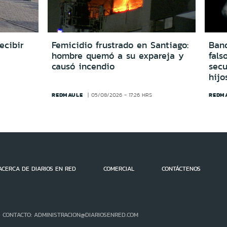
ecibir
Femicidio frustrado en Santiago:
Ban
hombre quemó a su expareja y
fals
causó incendio
secu
hijo
REDMAULE
REDM
05/08/2026 - 17:26 HRS
ACERCA DE DIARIOS EN RED
COMERCIAL
CONTÁCTENOS
- CONTACTO: ADMINISTRACION@DIARIOSENRED.COM