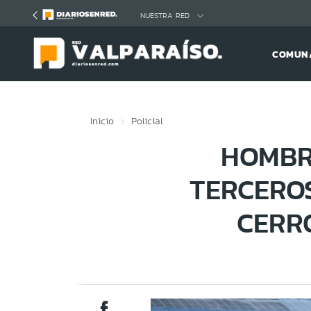
Click acá para ir directamente al contenido
NUESTRA RED
COMUNA
Inicio
Policial
HOMBR
TERCERO
CERR