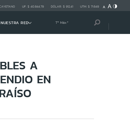
 CAYETANO
UF:
$ 40.844,79
DÓLAR:
$ 912,41
UTM:
$ 71.649
NUESTRA RED
Tª Máx:
º
BLES A
ENDIO EN
RAÍSO