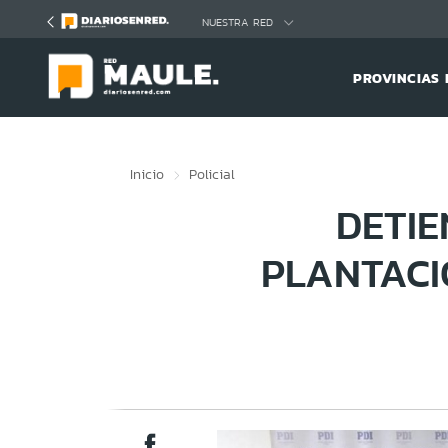
Click acá para ir directamente al contenido
NUESTRA RED
PROVINCIAS 
Inicio
Policial
DETIE
PLANTAC