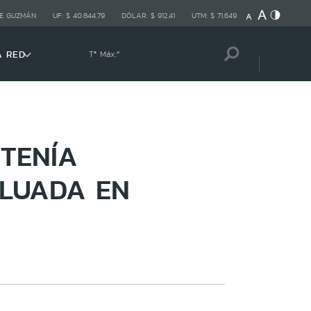
E GUZMÁN
UF:
$ 40.844,79
DÓLAR:
$ 912,41
UTM:
$ 71.649
A RED
Tª Máx:
º
TENÍA
LUADA EN