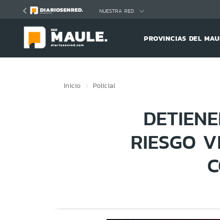
Click acá para ir directamente al contenido
NUESTRA RED
PROVINCIAS DEL MAU
Inicio
Policial
DETIEN
RIESGO V
C