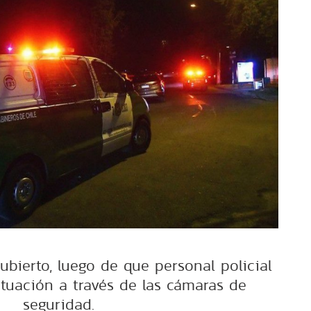
ubierto, luego de que personal policial
ituación a través de las cámaras de
seguridad.