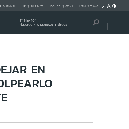
E GUZMÁN
UF:
$ 40.844,79
DÓLAR:
$ 912,41
UTM:
$ 71.649
Tª Máx:
10
º
Nublado y chubascos aislados
EJAR EN
GOLPEARLO
TE