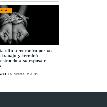
LICIAL
da citó a mecánico por un
o trabajo y terminó
estrando a su esposa e
s
AULE
01/08/2026 - 18:18 HRS