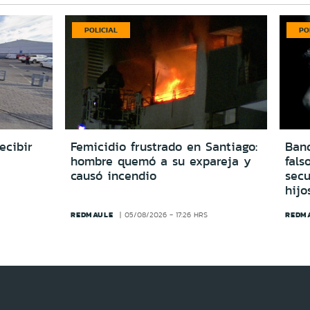
POLICIAL
PO
ecibir
Femicidio frustrado en Santiago:
Ban
hombre quemó a su expareja y
fals
causó incendio
secu
hijo
REDMAULE
REDM
05/08/2026 - 17:26 HRS