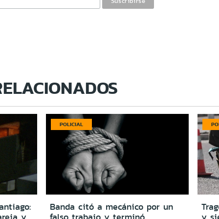
RELACIONADOS
POLICIAL
PO
antiago:
Banda citó a mecánico por un
Trag
reja y
falso trabajo y terminó
y si