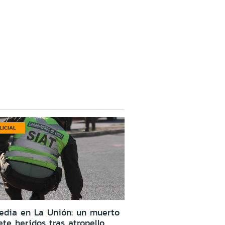
LICIAL
edia en La Unión: un muerto
ete heridos tras atropello