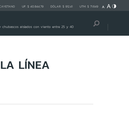
 CAYETANO
UF:
$ 40.844,79
DÓLAR:
$ 912,41
UTM:
$ 71.649
 chubascos aislados con viento entre 25 y 40
LA LÍNEA