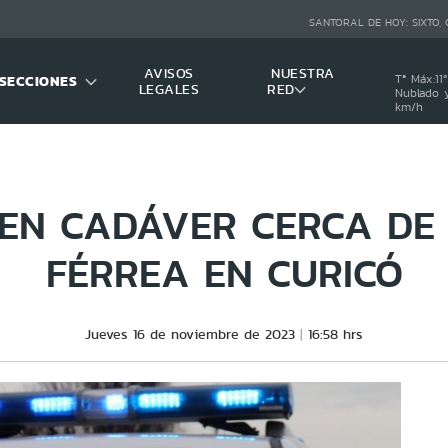
SANTORAL DE HOY:
SIXTO,
AVISOS
NUESTRA
SECCIONES
Tª Máx:
11
º
LEGALES
RED
Nublado y
km/h
EN CADÁVER CERCA DE 
FÉRREA EN CURICÓ
Jueves 16 de noviembre de 2023
16:58 hrs