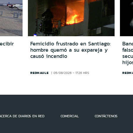
ecibir
Femicidio frustrado en Santiago:
Ban
hombre quemó a su expareja y
fals
causó incendio
secu
hijo
REDMAULE
REDM
05/08/2026 - 17:26 HRS
ACERCA DE DIARIOS EN RED
COMERCIAL
CONTÁCTENOS