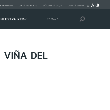
E GUZMÁN
UF:
$ 40.844,79
DÓLAR:
$ 912,41
UTM:
$ 71.649
NUESTRA RED
Tª Máx:
º
 VIÑA DEL