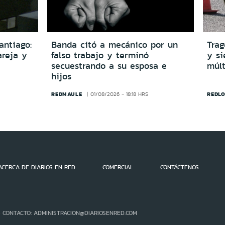
antiago:
Banda citó a mecánico por un
Trag
reja y
falso trabajo y terminó
y si
secuestrando a su esposa e
múlt
hijos
REDMAULE
REDLO
01/08/2026 - 18:18 HRS
ACERCA DE DIARIOS EN RED
COMERCIAL
CONTÁCTENOS
- CONTACTO: ADMINISTRACION@DIARIOSENRED.COM