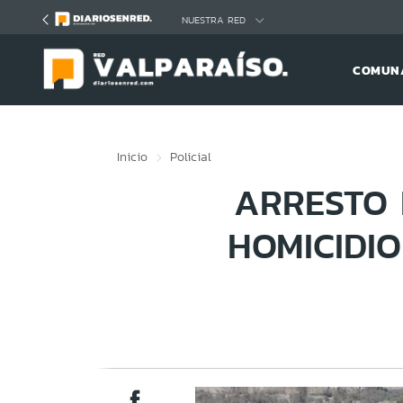
Click acá para ir directamente al contenido
NUESTRA RED
COMUNA
Inicio
Policial
ARRESTO 
HOMICIDI