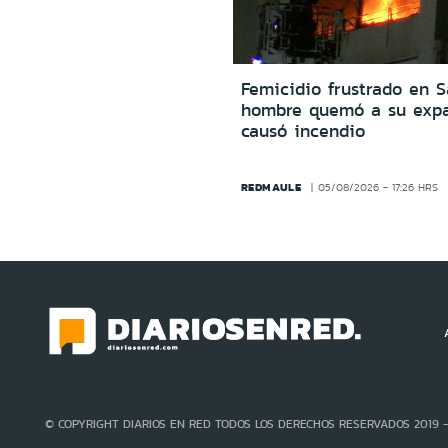
Femicidio frustrado en S
hombre quemó a su expa
causó incendio
REDMAULE
05/08/2026 - 17:26 HRS
© COPYRIGHT DIARIOS EN RED TODOS LOS DERECHOS RESERVADOS 2019 