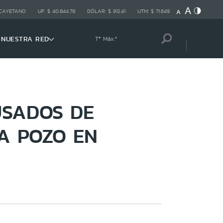
 CAYETANO
UF:
$ 40.844,79
DÓLAR:
$ 912,41
UTM:
$ 71.649
NUESTRA RED
Tª Máx:
º
USADOS DE
A POZO EN