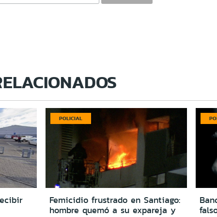
RELACIONADOS
POLICIAL
PO
ecibir
Femicidio frustrado en Santiago:
Ban
hombre quemó a su expareja y
fals