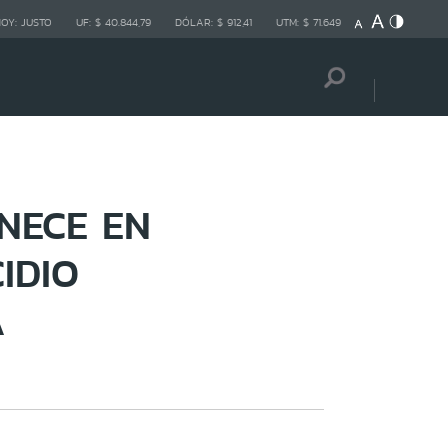
HOY:
JUSTO
UF:
$ 40.844,79
DÓLAR:
$ 912,41
UTM:
$ 71.649
NECE EN
IDIO
A