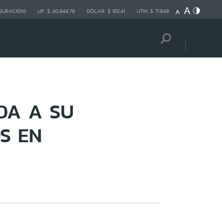
GURACIÓN)
UF:
$ 40.844,79
DÓLAR:
$ 912,41
UTM:
$ 71.649
DA A SU
S EN