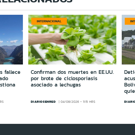
INTERNACIONAL
IN
s fallece
Confirman dos muertes en EE.UU.
Deti
vado
por brote de ciclosporiasis
acus
estiona
asociado a lechugas
Boli
quie
DIARIOSENRED
DIARI
HRS
04/08/2026 - 11:15 HRS