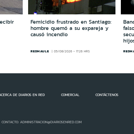
ecibir
Femicidio frustrado en Santiago:
Ban
hombre quemó a su expareja y
fals
causó incendio
secu
hijo
REDMAULE
REDM
05/08/2026 - 17:26 HRS
ACERCA DE DIARIOS EN RED
COMERCIAL
CONTÁCTENOS
- CONTACTO: ADMINISTRACION@DIARIOSENRED.COM