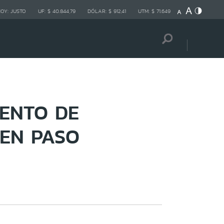
HOY:
JUSTO
UF:
$ 40.844,79
DÓLAR:
$ 912,41
UTM:
$ 71.649
ENTO DE
EN PASO