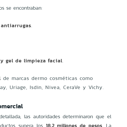
dos se encontraban:
 antiarrugas
.
y gel de limpieza facial
.
l
de marcas dermo cosméticas como
y, Uriage, Isdin, Nivea, CeraVe y Vichy.
omercial
detallada, las autoridades determinaron que el
18,2 millones de pesos
oductos supera los
. La