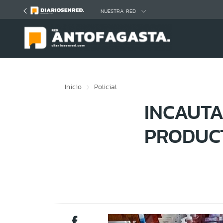
Click acá para ir directamente al contenido
NUESTRA RED
Inicio
Policial
INCAUT
PRODUC