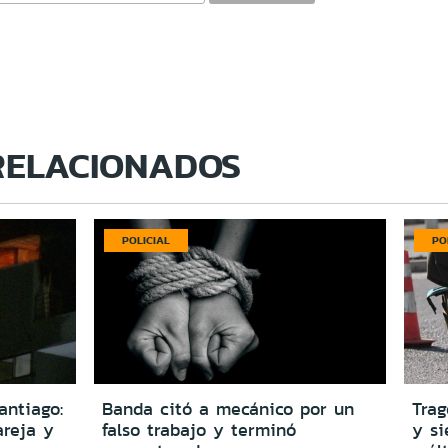
RELACIONADOS
POLICIAL
PO
antiago:
Banda citó a mecánico por un
Trag
reja y
falso trabajo y terminó
y si