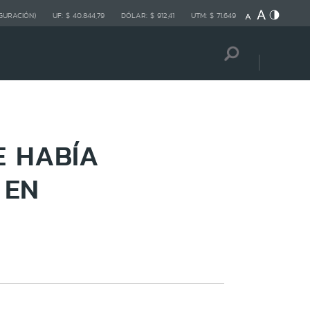
GURACIÓN)
UF:
$ 40.844,79
DÓLAR:
$ 912,41
UTM:
$ 71.649
E HABÍA
 EN