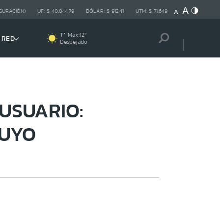
GURACIÓN)
UF:
$ 40.844,79
DÓLAR:
$ 912,41
UTM:
$ 71.649
Tª Máx:
12
º
 RED
Despejado
USUARIO:
TUYO