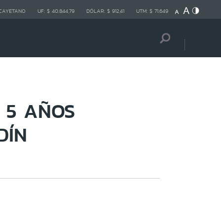
 CAYETANO
UF:
$ 40.844,79
DÓLAR:
$ 912,41
UTM:
$ 71.649
 5 AÑOS
DÍN