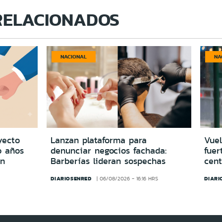
RELACIONADOS
NACIONAL
NA
yecto
Lanzan plataforma para
Vuel
o años
denunciar negocios fachada:
fuer
in
Barberías lideran sospechas
cent
DIARIOSENRED
DIARI
06/08/2026 - 16:16 HRS