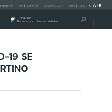
E GUZMÁN
UF:
$ 40.844,79
DÓLAR:
$ 912,41
UTM:
$ 71.649
Tª Máx:
10
º
Nublado y chubascos aislados
-19 SE
RTINO