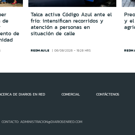
per
Talca activa Código Azul ante el
Preo
n de
frío: intensifican recorridos y
y el
y
atención a personas en
agri
iento de
situación de calle
nidad
REDMAULE
REDM
S
06/08/2026 - 19:28 HRS
ACERCA DE DIARIOS EN RED
COMERCIAL
CONTÁCTENOS
- CONTACTO: ADMINISTRACION@DIARIOSENRED.COM