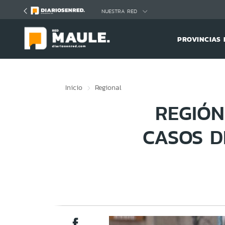
Click acá para ir directamente al contenido
NUESTRA RED
PROVINCIAS 
Inicio
Regional
REGIÓN
CASOS D