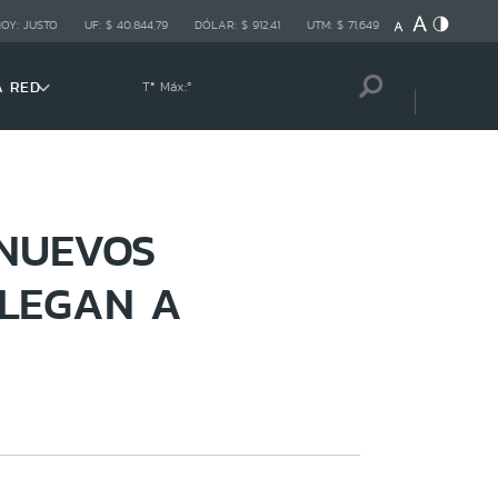
HOY:
JUSTO
UF:
$ 40.844,79
DÓLAR:
$ 912,41
UTM:
$ 71.649
A RED
Tª Máx:
º
 NUEVOS
LLEGAN A