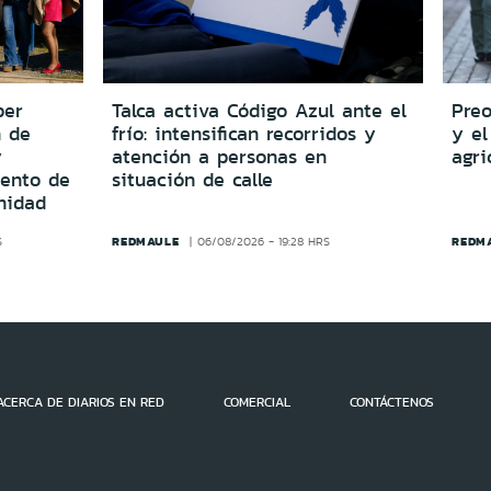
per
Talca activa Código Azul ante el
Preo
n de
frío: intensifican recorridos y
y el
y
atención a personas en
agri
iento de
situación de calle
nidad
REDMAULE
REDM
S
06/08/2026 - 19:28 HRS
ACERCA DE DIARIOS EN RED
COMERCIAL
CONTÁCTENOS