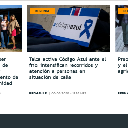
REGIONAL
RE
per
Talca activa Código Azul ante el
Preo
n de
frío: intensifican recorridos y
y el
y
atención a personas en
agri
iento de
situación de calle
nidad
REDMAULE
REDM
S
06/08/2026 - 19:28 HRS