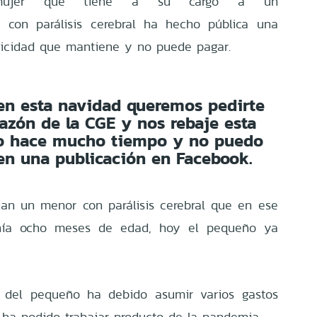
 mujer que tiene a su cargo a un
 y
con parálisis cerebral ha hecho pública una
ricidad que mantiene y no puede pagar.
 en esta navidad queremos pedirte
razón de la CGE y nos rebaje esta
ro hace mucho tiempo y no puedo
 en una publicación en Facebook.
tian un menor con parálisis cerebral que en ese
nía ocho meses de edad, hoy el pequeño ya
n del pequeño ha debido asumir varios gastos
ha podido trabajar producto de la pandemia.