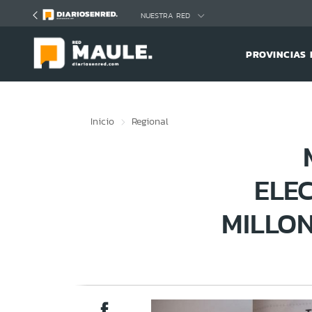
Click acá para ir directamente al contenido
NUESTRA RED
PROVINCIAS 
Inicio
Regional
ELE
MILLO