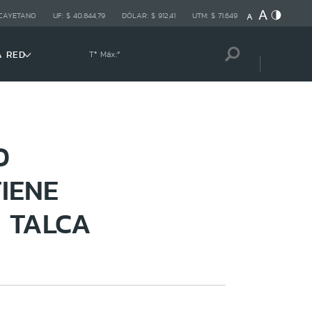
 CAYETANO
UF:
$ 40.844,79
DÓLAR:
$ 912,41
UTM:
$ 71.649
A RED
Tª Máx:
º
O
IENE
 TALCA