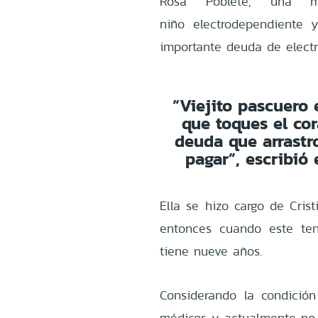
Rosa Poblete, una
niño
electrodependiente
importante deuda de elect
“Viejito pascuero
que toques el co
deuda que arrast
pagar”, escribió
Ella se hizo cargo de Cris
entonces cuando este te
tiene nueve años.
Considerando la condició
médicos y actualmente no 