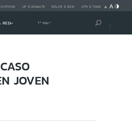
 CAYETANO
UF:
$ 40.844,79
DÓLAR:
$ 912,41
UTM:
$ 71.649
A RED
Tª Máx:
º
 CASO
EN JOVEN