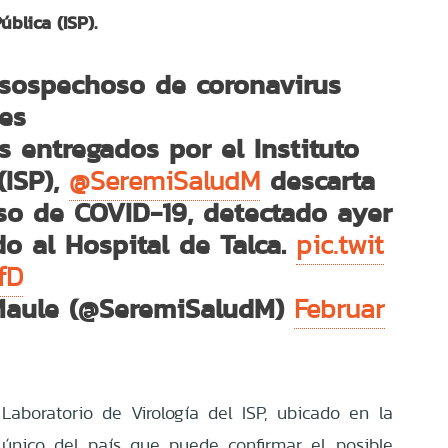
ública (ISP).
 sospechoso de coronavirus
res
os entregados por el Instituto
(ISP),
descarta
@SeremiSaludM
so de COVID-19, detectado ayer
o al Hospital de Talca.
pic.twit
fD
Maule (@SeremiSaludM)
Februar
Laboratorio de Virología del ISP, ubicado en la
 único del país que puede confirmar el posible