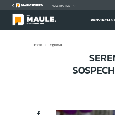
Click acá para ir directamente al contenido
NUESTRA RED
PROVINCIAS 
Inicio
Regional
SERE
SOSPECH