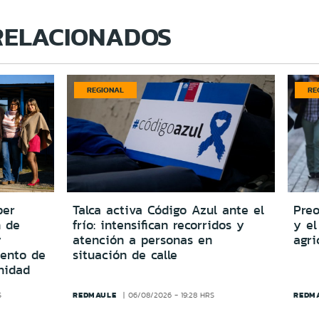
RELACIONADOS
REGIONAL
RE
per
Talca activa Código Azul ante el
Preo
n de
frío: intensifican recorridos y
y el
y
atención a personas en
agri
iento de
situación de calle
nidad
REDMAULE
REDM
S
06/08/2026 - 19:28 HRS