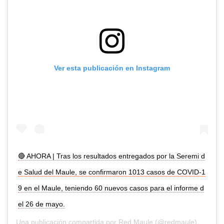
Ver esta publicación en Instagram
🔴 AHORA | Tras los resultados entregados por la Seremi d
e Salud del Maule, se confirmaron 1013 casos de COVID-1
9 en el Maule, teniendo 60 nuevos casos para el informe d
el 26 de mayo.
Una publicación compartida por
Red Maule
(@redmaule) el
26 de