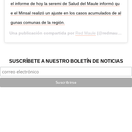
el informe de hoy la seremi de Salud del Maule informó qu
e el Minsal realizó un ajuste en los casos acumulados de al
gunas comunas de la región.
Una publicación compartida por
Red Maule
(@redmaule) el
1
SUSCRÍBETE A NUESTRO BOLETÍN DE NOTICIAS