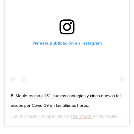
Ver esta publicación en Instagram
El Maule registra 151 nuevos contagios y cinco nuevos fall
ecidos por Covid-19 en las últimas horas.
Una publicación compartida por
Red Maule
(@redmaule) el
20 de