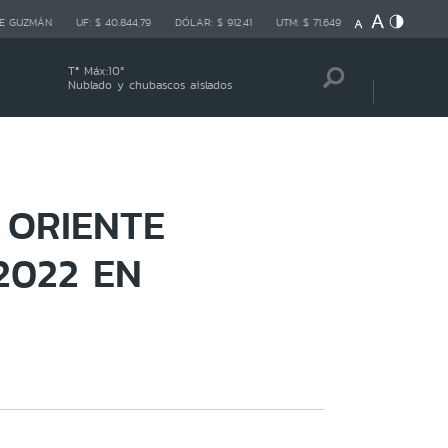
E GUZMÁN
UF:
$ 40.844,79
DÓLAR:
$ 912,41
UTM:
$ 71.649
Tª Máx:
10
º
Nublado y chubascos aislados
 ORIENTE
2022 EN