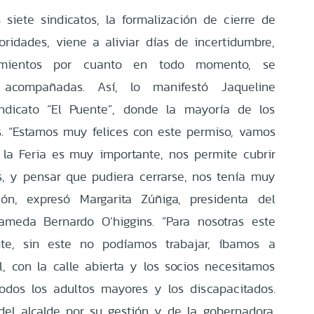
 siete sindicatos, la formalización de cierre de
oridades, viene a aliviar días de incertidumbre,
imientos por cuanto en todo momento, se
 acompañadas. Así, lo manifestó Jaqueline
indicato “El Puente”, donde la mayoría de los
. “Estamos muy felices con este permiso, vamos
 la Feria es muy importante, nos permite cubrir
, y pensar que pudiera cerrarse, nos tenía muy
ión, expresó Margarita Zúñiga, presidenta del
ameda Bernardo O’higgins. “Para nosotras este
te, sin este no podíamos trabajar, íbamos a
 con la calle abierta y los socios necesitamos
 todos los adultos mayores y los discapacitados.
el alcalde por su gestión y de la gobernadora,