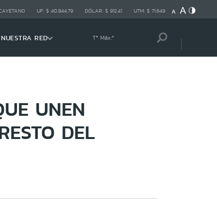
 CAYETANO
UF:
$ 40.844,79
DÓLAR:
$ 912,41
UTM:
$ 71.649
NUESTRA RED
Tª Máx:
º
QUE UNEN
RESTO DEL