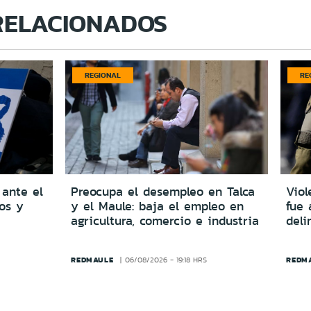
RELACIONADOS
REGIONAL
RE
 ante el
Preocupa el desempleo en Talca
Viol
dos y
y el Maule: baja el empleo en
fue 
agricultura, comercio e industria
del
REDMAULE
REDM
06/08/2026 - 19:18 HRS