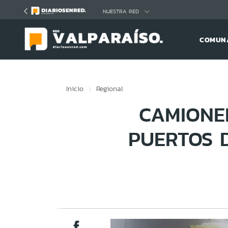
Click acá para ir directamente al contenido
NUESTRA RED
COMUNA
Inicio
Regional
CAMIONE
PUERTOS 