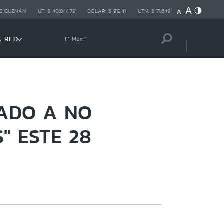
E GUZMÁN
UF:
$ 40.844,79
DÓLAR:
$ 912,41
UTM:
$ 71.649
A RED
Tª Máx:
º
ADO A NO
" ESTE 28