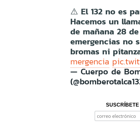
⚠️ El 132 no es pa
Hacemos un llama
de mañana 28 de 
emergencias no se
bromas ni pitanz
mergencia
pic.tw
— Cuerpo de Bom
(@bomberotalca1
SUSCRÍBETE 