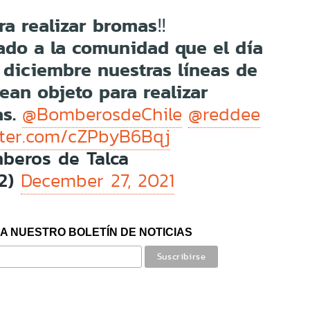
ra realizar bromas‼️
do a la comunidad que el día
diciembre nuestras líneas de
an objeto para realizar
as.
@BomberosdeChile
@reddee
itter.com/cZPbyB6Bqj
beros de Talca
32)
December 27, 2021
A NUESTRO BOLETÍN DE NOTICIAS