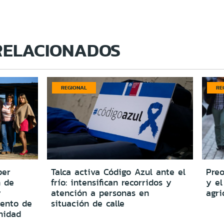
RELACIONADOS
REGIONAL
RE
per
Talca activa Código Azul ante el
Preo
n de
frío: intensifican recorridos y
y el
y
atención a personas en
agri
iento de
situación de calle
nidad