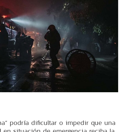
a” podría dificultar o impedir que una
en situación de emergencia reciba la