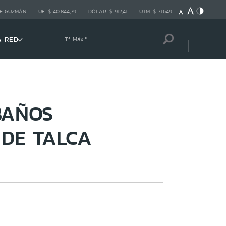
E GUZMÁN
UF:
$ 40.844,79
DÓLAR:
$ 912,41
UTM:
$ 71.649
A RED
Tª Máx:
º
BAÑOS
 DE TALCA