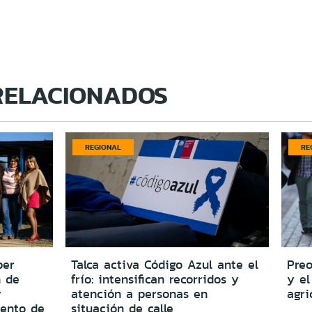
RELACIONADOS
REGIONAL
RE
per
Talca activa Código Azul ante el
Preo
n de
frío: intensifican recorridos y
y el
y
atención a personas en
agri
iento de
situación de calle