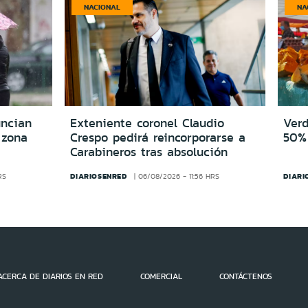
NACIONAL
NA
uncian
Exteniente coronel Claudio
Verd
 zona
Crespo pedirá reincorporarse a
50% 
Carabineros tras absolución
DIARIOSENRED
DIARI
RS
06/08/2026 - 11:56 HRS
ACERCA DE DIARIOS EN RED
COMERCIAL
CONTÁCTENOS