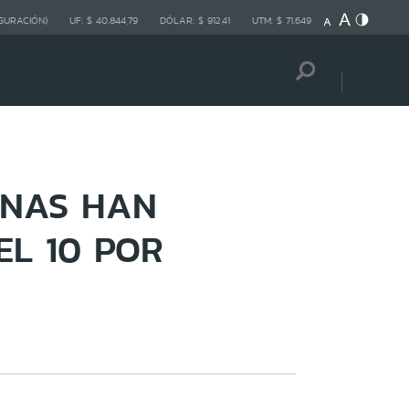
GURACIÓN)
UF:
$ 40.844,79
DÓLAR:
$ 912,41
UTM:
$ 71.649
ONAS HAN
EL 10 POR