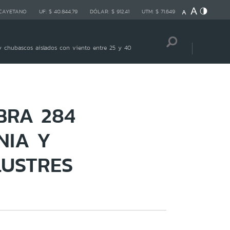
 CAYETANO
UF:
$ 40.844,79
DÓLAR:
$ 912,41
UTM:
$ 71.649
 chubascos aislados con viento entre 25 y 40
BRA 284
NIA Y
LUSTRES