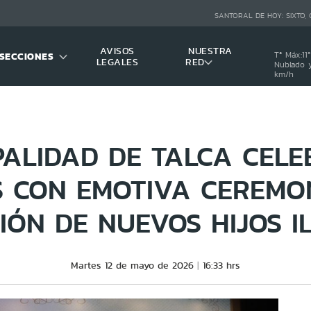
SANTORAL DE HOY:
SIXTO,
AVISOS
NUESTRA
SECCIONES
Tª Máx:
11
º
LEGALES
RED
Nublado y
km/h
PALIDAD DE TALCA CELE
 CON EMOTIVA CEREMO
CIÓN DE NUEVOS HIJOS I
Martes 12 de mayo de 2026
16:33 hrs