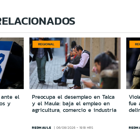
RELACIONADOS
REGIONAL
RE
 ante el
Preocupa el desempleo en Talca
Viol
dos y
y el Maule: baja el empleo en
fue 
agricultura, comercio e industria
del
REDMAULE
REDM
06/08/2026 - 19:18 HRS