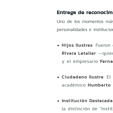
Entrega de reconocimi
Uno de los momentos más s
personalidades e institucio
Hijos Ilustres
: Fueron
Rivera Letelier
—quien
Fern
y el empresario
Ciudadano Ilustre
: E
Humberto 
académico
Institución Destacada
la distinción de "Inst