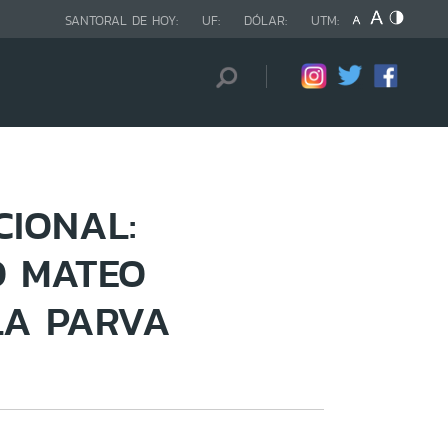
SANTORAL DE HOY:
UF:
DÓLAR:
UTM:
CIONAL:
O MATEO
LA PARVA