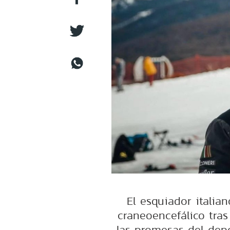
El esquiador italia
craneoencefálico tra
las promesas del depor