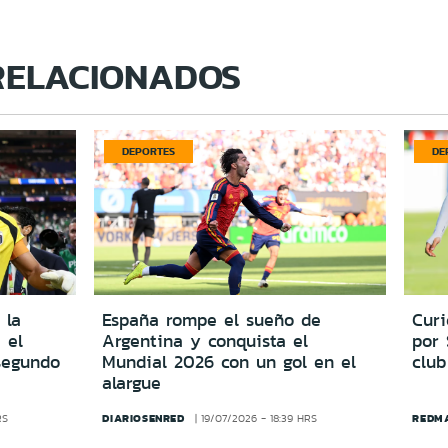
RELACIONADOS
DEPORTES
DE
 la
España rompe el sueño de
Cur
 el
Argentina y conquista el
por
segundo
Mundial 2026 con un gol en el
club
alargue
DIARIOSENRED
REDM
RS
19/07/2026 - 18:39 HRS