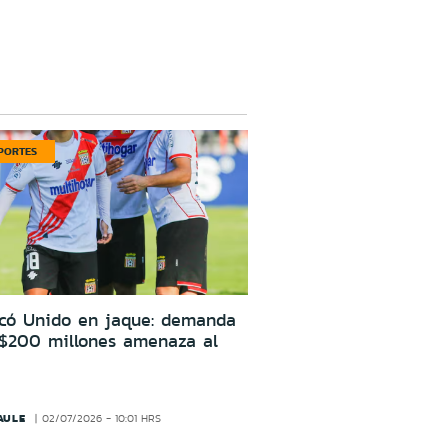
PORTES
icó Unido en jaque: demanda
 $200 millones amenaza al
AULE
02/07/2026 - 10:01 HRS