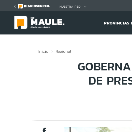
Click acá para ir directamente al contenido
NUESTRA RED
PROVINCIAS 
Inicio
Regional
GOBERNAD
DE PRE