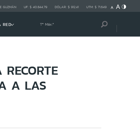
E GUZMÁN
UF:
$ 40.844,79
DÓLAR:
$ 912,41
UTM:
$ 71.649
A RED
Tª Máx:
º
A RECORTE
A A LAS