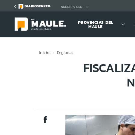
Click acá para ir directamente al contenido
NUESTRA RED
PROVINCIAS DEL
MAULE
Inicio
Regional
FISCALIZ
N