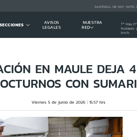
SANTORAL DE HOY:
SIXTO,
AVISOS
NUESTRA
SECCIONES
Tª Máx:
11
º
LEGALES
RED
Nublado y
km/h
ACIÓN EN MAULE DEJA 
OCTURNOS CON SUMAR
Viernes 5 de junio de 2026
15:57 hrs