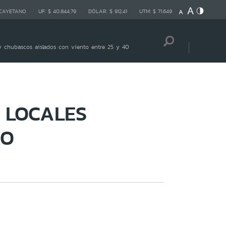
 CAYETANO
UF:
$ 40.844,79
DÓLAR:
$ 912,41
UTM:
$ 71.649
 chubascos aislados con viento entre 25 y 40
4 LOCALES
IO