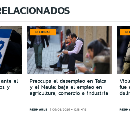
RELACIONADOS
REGIONAL
RE
 ante el
Preocupa el desempleo en Talca
Viol
dos y
y el Maule: baja el empleo en
fue 
agricultura, comercio e industria
del
REDMAULE
REDM
06/08/2026 - 19:18 HRS