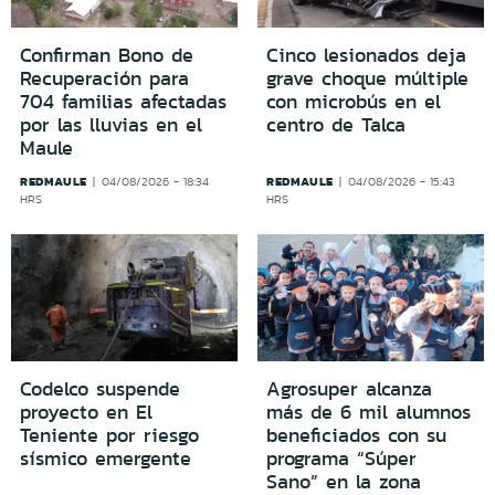
Confirman Bono de
Cinco lesionados deja
Recuperación para
grave choque múltiple
704 familias afectadas
con microbús en el
por las lluvias en el
centro de Talca
Maule
REDMAULE
REDMAULE
04/08/2026 - 18:34
04/08/2026 - 15:43
HRS
HRS
Codelco suspende
Agrosuper alcanza
proyecto en El
más de 6 mil alumnos
Teniente por riesgo
beneficiados con su
sísmico emergente
programa “Súper
Sano” en la zona